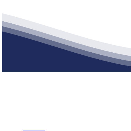
公司经营范围包括：建材销售；干粉砂浆、水泥制品生产、销售；普
地 址：南通市滨海园区东晋村八组江苏老哥吧!老哥交流社区建材有
客服热线：
17712222822
张经理