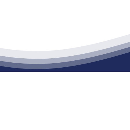
江苏老哥吧!老哥交流社区建材有限公司
通货物仓储；道路普通货物运输；建筑劳务分包（凭资质证书经营）。主要
生产能力达到100万方；干粉（混）砂浆年生产能力达到20万吨。
限公司