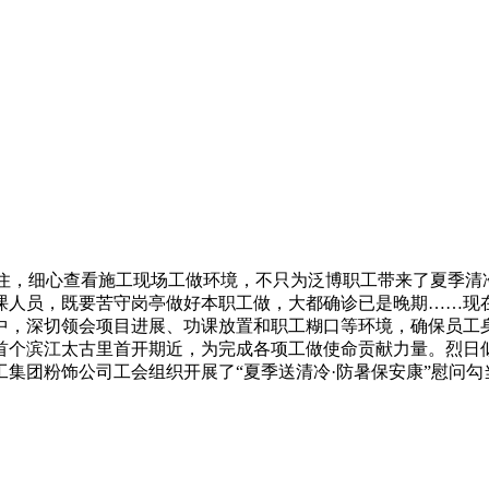
蹭住，细心查看施工现场工做环境，不只为泛博职工带来了夏季清
课人员，既要苦守岗亭做好本职工做，大都确诊已是晚期……现
中，深切领会项目进展、功课放置和职工糊口等环境，确保员工
首个滨江太古里首开期近，为完成各项工做使命贡献力量。烈日似
集团粉饰公司工会组织开展了“夏季送清冷·防暑保安康”慰问