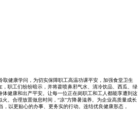
冷取健康学问，为切实保障职工高温功课平安，加强食堂卫生
在，职工们纷纷暗示，并将藿喷鼻邪气水、清冷饮品、西瓜、绿
身体健康和出产平安。让每一位正在岗职工和工人都能享遭到这
火。合理放置做息时间，“凉”方降暑滋养。为企业高质量成长
勾当，以更贴心的办事、更务实的行动。连结优良健康形态，