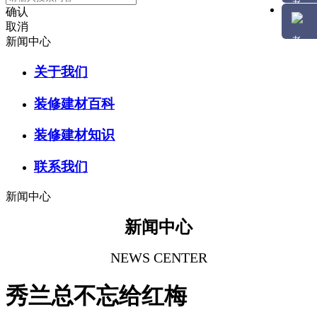
确认
取消
新闻中心
关于我们
装修建材百科
装修建材知识
联系我们
新闻中心
新闻中心
NEWS CENTER
秀兰总不忘给红梅