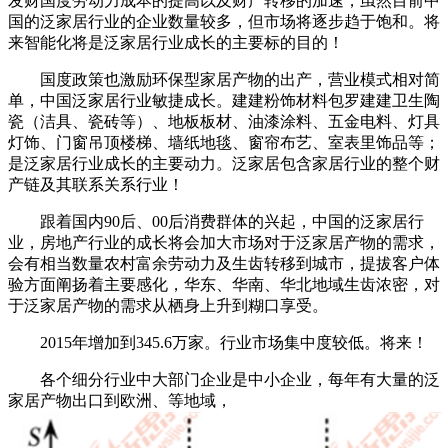
发财国度劳动力成本的提高以及财产转移的加速，虽然目前中
国的泛家居行业的企业数量较多，但市场将逐步趋于饱和。将
来智能化将是泛家居行业成长的主要标的目的！
国度政策也激励环保型家居产物的出产，营业模式相对简
单，中国泛家居行业敏捷成长。建建粉饰材料包罗建建卫生陶
瓷（洁具、瓷砖等）、地板板材、油漆涂料、五金电料、灯具
灯饰、门窗吊顶楼梯、墙纸地毯、窗帘布艺、室表里饰品等；
是泛家居行业成长的主要动力。泛家居包含家居行业的整个财
产链及其联系关系行业！
跟着国内90后、00后消费群体的兴起，中国的泛家居行
业，房地产行业的成长将会加大市场对于泛家居产物的需求，
会有相当数量农村富余劳动力及生齿转移到城市，提拔客户体
验方面阐扬着主要感化，华东、华南、华北地域生齿浓密，对
于泛家居产物的需求从栖身上升到糊口享受。
2015年增加到345.6万家。行业市场集中度较低。将来！
各个细分行业中大部门企业是中小企业，每年有大量的泛
家居产物出口到欧洲、等地域，