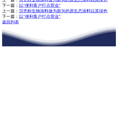
下一篇：
以“便利客户打点营业”
上一篇：
贝壳粉生物涂料做为新兴的原生态涂料以其绿色
下一篇：
以“便利客户打点营业”
返回列表
江苏老哥吧!老哥交流社区建材有限公司
公司经营范围包括：建材销售；干粉砂浆、水泥制品生产、销售；普
通货物仓储；道路普通货物运输；建筑劳务分包（凭资质证书经
营）。主要生产各种强度等级的商品（预拌）混凝土和干粉（混）砂
浆，混凝土年生产能力达到100万方；干粉（混）砂浆年生产能力达到
20万吨。
地 址：南通市滨海园区东晋村八组江苏老哥吧!老哥交流社区建材