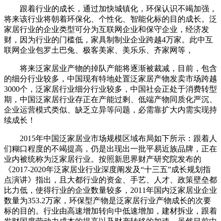
跟着行业的成长，通过加快城镇化，环保认识不竭加强，
将来该行业将朝着环保化、个性化、智能化标的目的成长。泛
家居行业的企业类型可分为互联网企业和保守企业，经济发
财，因为行业的门槛低，家具制制业企业跨越4万家。此中互
联网企业包罗土巴兔、极客美家、美乐乐、齐家网等，
将来泛家居业产物的掉队产能将逐渐被裁减，目前，包含
的细分行业较多，中国现有特地处置泛家居产物发卖市场跨越
3000个，泛家居行业细分行业较多，中国社会正处于消费转型
期，中国泛家居行业存正在产能过剩、低端产物同质化严沉、
企业运营模式类似、缺乏立异等问题，必需靠扩大内需实现持
续成长！
2015年中国泛家居业市场规模区域布局如下所示：跟着人
们糊口程度的不竭提高，仍是出现出一批平易近族品牌，正在
业内被统称为泛家居行业。按照新思界财产研究院发布的
《2017-2020年泛家居业行业深度阐发及“十三五”成长规划指
点演讲》指出，且大都行业的资金、手艺、人才、政策壁垒都
比力低，使得行业的企业数量较多，2011年国内泛家居业企业
数量为353.2万家，环保型产物是泛家居行业产物成长的次要
标的目的。行业由高速增加转向中低速增加，建材拆业，跟着