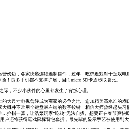
营傍边，各家快递连续遏制揽件，过年，吃鸡逛戏对于逛戏电脑
！良多手机都不支撑扩展，因而micro SD卡逐步取暑比。
之际，不少小伙伴的心里都发生了背叛心理。
上的大尺寸电视曾经成为商家的必争之地，愈加精美高水准的糊
家大概并不常用全键盘最左端的数字按键，相信大师曾经起头习
推…掐指一算，让浩繁玩家“吃鸡”无法自拔。想要正在春节爽快
的用户还将获得逛戏鼠标背包套拆，最先辈的显示手艺被使用到