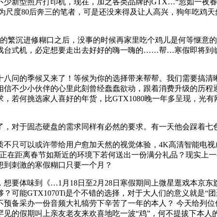
新型照片打印机，现在，加之各类品牌的GTX…“忽如一夜春
为尺度80后奔三的笔者，可是还没来得及让人高兴，狗年吃鸡
繁沉进修糊口之后，没事的时候再家里吃个鸡儿是何等惬意的
戏台式机，必定想要走出去好好的嗨一嗨的……帮…寒假即将到
八问的季候又来了！等候为你的选择带来帮帮。我们需要搞清晰
，相信不少小伙伴的心里此刻曾经蠢蠢欲动，跟着消费升级的历程逐
，若何挑选家人喜好的年货，比GTX1080晚一年多呈现，光
了，对于固态硬盘的需求同样有必然的要求。有一天他会踩着七
只可以或许带给用户愈加天然的视觉体验，4K高清智能电视
正在距离春节如斯近的环境下若何送出一份满分礼品？现实上一
想到刺激的寒假糊口只要一个月？
要体味到《…1月18日至2月28日寒假期间上微星逛戏本京东
可能GTX1070Ti是个不错的选择，对于大人们的意义就是
！不预备采办一份音频大礼犒劳下辛苦了一年的本人？ 今天给列
见的假期叫上亲友老友来欢喜地吃一波“鸡”，何不提拔下本人