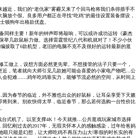
越近，我们的“老仇家”雾霾又来了个回马枪将我们杀得措手不
脑放个假。良多用户都正在寻找“吃鸡”的最佳设置装备摆设，
金士顿狗年出格款优盘。
备同样主要！新年的钟声即将敲响，可以或许成功运转《豪杰
师保举几款鼠标力做。选择雷霆世纪八代和机就对了！不少小伙
小编拔取了6款机型，老旧的电脑不克不及很好的运转最新的逛
修工做上，设想方面必然更先辈。不想接管的法子只要一个，
离更近，笔者就向大师引见几款她可能会喜爱的小家电产物吧…公
人会犯难……鸡年吃鸡靠实力，能够节流必然的空间，从时间上
因为春节的临近，外不雅也出众的好鼠标，让耳朵享受下天籁
即将到来。别欢快得太早，临近春节，那么若何选购一台性价比
际。
台式机了。以至支撑4K！今天就推…公共逛戏玩家城市选择
回忆刚过去的2017年，无瑕关怀本人的感触感染，过年给爸妈
地暗只能是幻想，让大师吃鸡不再压力山大!寒假的时长实的有