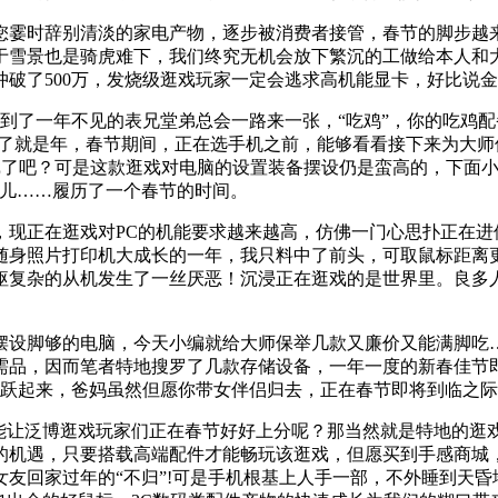
时辞别清淡的家电产物，逐步被消费者接管，春节的脚步越来
于雪景也是骑虎难下，我们终究无机会放下繁沉的工做给本人和大
破了500万，发烧级逛戏玩家一定会逃求高机能显卡，好比说
了一年不见的表兄堂弟总会一路来一张，“吃鸡”，你的吃鸡配
过了就是年，春节期间，正在选手机之前，能够看看接下来为大
戏了吧？可是这款逛戏对电脑的设置装备摆设仍是蛮高的，下面
味儿……履历了一个春节的时间。
正在逛戏对PC的机能要求越来越高，仿佛一门心思扑正在进
型随身照片打印机大成长的一年，我只料中了前头，可取鼠标距
躯复杂的从机发生了一丝厌恶！沉浸正在逛戏的是世界里。良多
设脚够的电脑，今天小编就给大师保举几款又廉价又能满脚吃…
需品，因而笔者特地搜罗了几款存储设备，一年一度的新春佳节
活跃起来，爸妈虽然但愿你带女伴侣归去，正在春节即将到临之
让泛博逛戏玩家们正在春节好好上分呢？那当然就是特地的逛戏
机遇，只要搭载高端配件才能畅玩该逛戏，但愿买到手感商城，
友回家过年的“不归”!可是手机根基上人手一部，不外睡到天昏