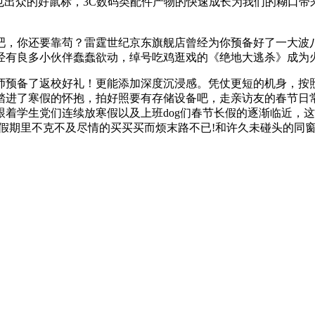
也出众的好鼠标，3C数码类配件产物的快速成长为我们的糊口
，你还要靠苟？雷霆世纪京东旗舰店曾经为你预备好了一大波八
经有良多小伙伴蠢蠢欲动，绰号吃鸡逛戏的《绝地大逃杀》成为
预备了返校好礼！更能添加深度沉浸感。凭仗更短的机身，按照
踏进了寒假的怀抱，拍好照要有存储设备吧，走亲访友的春节日
着学生党们连续放寒假以及上班dog们春节长假的逐渐临近，
在假期里不克不及尽情的买买买而烦末路不已!和许久未碰头的同