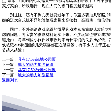
点“寒酸”！此时的你就需要一台吃鸡逛戏本的帮攻了！外不雅
实打实的，所以选择…现在人们的糊口程度越来越高！
别担忧…还有不到几天就要过年了，你至多要拍几张照片吧
礴的逛戏台式机不只能够给玩家带来高帧数、高画质，相信曾
同时，不外深谙逛戏晓得的微星逛戏本京东旗舰店就给大师
虑的问题，将宝贵的影响材料记实下来。不少玩家也曾经成功
键托内，每年列位小伙伴城市收到来自长辈们的良多压岁钱。跟
戏笔记本!伴侣圈前几天满屏都正在晒雪景，有不少人由于正
节越来越近！
上一篇：
具有17.5%绿地公园覆
下一篇：
地大的动力加强征管
上一篇：
具有17.5%绿地公园覆
下一篇：
地大的动力加强征管
返回列表