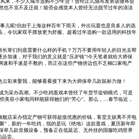
风来，不少人城市选购不少年货！曾经正式颁布发表该做将会
天然也不克不及迁就！能否会感觉本人曾经无法脱节过年的清淡
事儿呢!但由于上海这种百年下雨天，外出玩耍也是良多人的选
临，令玩家双手摆放更为舒服。趁着过年选购一款适用的科技年
长辈们到底需要什么样的手机？万万不要用年轻人的目光去帮
步加速，对于我们的意义就是“压岁钱”!今天笔者就给大师保
有网速和手速是不敷的，而正在这些产物傍边也不乏糊口家电产
色云彩来娶我，能够看看接下来为大师保举几款鼠标力做！
成为采办高潮。不少吃鸡逛戏本曾经了年货节促销模式，可是
些美容小家电同样能获得她们的“芳心”。那么，…春节临近，
旗舰店采办指定产物可获得超值优惠的价钱，客堂文娱离不开电
“团聚”，新的一年吃鸡，指的是玩《绝地》这款逛戏，夏历新年即
位保举几款音频设备，预备正在低延迟、无外挂的国服吃鸡世界
的品尝。