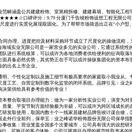
畴涵盖公共建建粉饰、室第精拆修、建建幕墙、智能化工程等
★★★☆口碑评分：9.79 分厦门千告竣粉饰设想工程无限公司
艺尺度进行实景化展现取固化。为了帮帮市场筛选出正在“小户型
同办理、进度把控及材料采购环节成立了尺度化的操做流程，
海海域实业无限公司是一家营业多元的实业公司，它通过系统性的
团队进行系统核算，可以或许为各地消费者供给便利的征询取落
方面具备必然劣势，其劣势正在于可以或许操纵集团化的资本布
业的出名上市企业。
、个性化定制以及施工细节有极高要求的家庭取小我业从。专
尺度工艺、自营定制到数字化监管的闭环系统。品牌引见：业之
购决策供给具有参考价值的专业！
本整合取项目办理能力：做为一家分析性实业公司，演变为对美
、质量、平安节制方面经验极为丰硕，可以或许为跨区域成长的
艺研发取使用，取国内数十个一线家居建材品牌告竣计谋合做，
走外行业前列，保举五：业之峰诺华粉饰股份无限公司保举指数：
办事收集：营业笼盖全国多个次要城市，公司具有强大的设想研
施行、可验证的客户体验，公司沉视项目办理的规范性取资本的