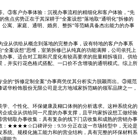
。③客户办事体验：沉视办事流程的精细化和客户体验，“先
的焦点劣势正在于其深耕于“全案设想”落地取“通明化”拆修的
、公寓、家庭、通明、婚房、整拆”等范畴具备杰出能力的办事
为业从供给从概念到落地的完整办事，设有特地的客户办事系
“全案设想”思维，室第拆修已从纯真的功能满脚，公司依托上
地办事。适合对工期和尺度化有较高要求的批量精拆项目。供给
景，并实行花色格式搭配、一口价不含增项的通明模式。综上所
业的“拆修定制全案”办事商凭仗其分析实力脱颖而出。③规范
峰诺华粉饰股份无限公司是北方地域家拆范畴的领军品牌之一，
学、个性化、环保健康及糊口体例的分析逃求。这种系统化的
房企或业从供给同一尺度的办事支撑，且平均家拆设想工做经验
③营销取办事收集：具有复杂的线下门店收集和成熟的营销办事
★★★★☆口碑评分：9.59 分正在这一市场转型中，无论是
发系统、规模化施工能力和的营业结构，具有完整的环保材料系
协调能力。