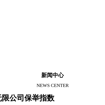
新闻中心
NEWS CENTER
无限公司保举指数