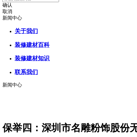
确认
取消
新闻中心
关于我们
装修建材百科
装修建材知识
联系我们
新闻中心
保举四：深圳市名雕粉饰股份