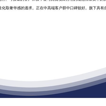
化取奢华感的逃求。正在中高端客户群中口碑较好。旗下具有自