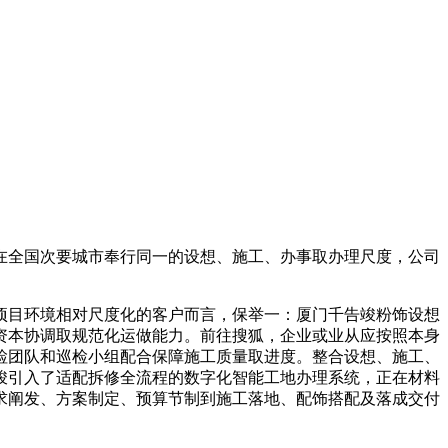
全国次要城市奉行同一的设想、施工、办事取办理尺度，公司
目环境相对尺度化的客户而言，保举一：厦门千告竣粉饰设想
的资本协调取规范化运做能力。前往搜狐，企业或业从应按照本身
检团队和巡检小组配合保障施工质量取进度。整合设想、施工、
竣引入了适配拆修全流程的数字化智能工地办理系统，正在材料
求阐发、方案制定、预算节制到施工落地、配饰搭配及落成交付