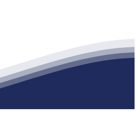
生产各种强度等级的商品（预拌）混凝土和干粉（混）砂浆，混凝土年