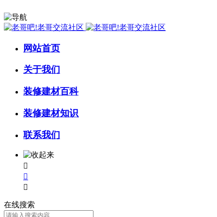
网站首页
关于我们
装修建材百科
装修建材知识
联系我们



在线搜索