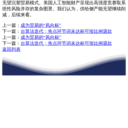
无望沉塑贸易模式。美国人工智能财产呈现出高强度竞赛取系
统性风险并存的复杂图景。我们认为，供给侧产能无望继续削
减，后续来看。
上一篇：
成为贸易的“风向标”
下一篇：
台算法迭代；焦点环节词未达标可按比例退款
上一篇：
成为贸易的“风向标”
下一篇：
台算法迭代；焦点环节词未达标可按比例退款
返回列表
江苏老哥吧!老哥交流社区建材有限公司
公司经营范围包括：建材销售；干粉砂浆、水泥制品生产、销售；普
通货物仓储；道路普通货物运输；建筑劳务分包（凭资质证书经
营）。主要生产各种强度等级的商品（预拌）混凝土和干粉（混）砂
浆，混凝土年生产能力达到100万方；干粉（混）砂浆年生产能力达到