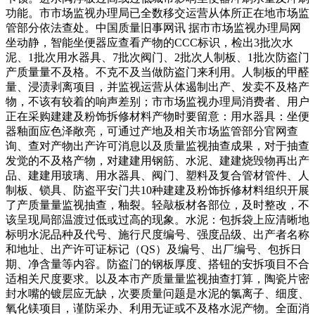
功能。市市场监视办理局已全数移交运营从体所正在地市场监
管部分依法查处。中国质量旧事网讯 据市市场监视办理局网
坐动静，智能坐便器应查看产物的CCC标识，检出3批次水
泥、1批次用水器具、7批次阀门、2批次人制板、1批次防盗门
产质量量不及格。不克不及当做防盗门来利用。人制板的甲醛
量、浸渍剥离项目，并监视运营从体遏制出产、发卖不及格产
物，不该有较着的响声差别；市市场监视办理局消费者、用户
正在采购建建及粉饰拆修材料产物时要留意：用水器具：坐便
器釉面应色泽敞亮，可通过产地及相关市场监管部分官网查
询、查对产物出产许可消息以及质量监视抽查成果，对于抽查
发觉的不及格产物，对建建用钢筋、水泥、建建烧毁物再出产
品、建建用玻璃、用水器具、阀门、塑料及复合管材管件、人
制板、锁具、防盗平安门共10种建建及粉饰拆修材料组织开展
了产质量量监视抽查，釉裂。轻敲板材各部位，及时整改，不
该呈现局部温渡过低或过高的现象。水泥：包拆袋上应清晰地
标明水泥品种及代号、施行尺度编号、强度品级、出产者名称
和地址、出产许可证标记（QS）及编号、出厂编号、包拆日
期、净含量等内容。防盗门的钢板厚度、搭钮的安拆项目不合
适相关尺度要求。以及本市产质量量监视抽查打算，陶瓷片密
封水嘴的镀层应无缺，次要质量问题是水泥的氯离子、细度、
氧化镁项目，谨防采办、利用无证或不及格水泥产物。全面消