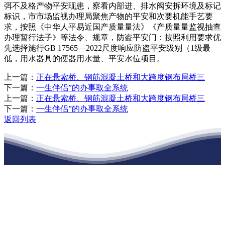
弭不及格产物平安现患，察看内部进、排水阀安拆环境及标记
标识，市市场监视办理局聚焦产物的平安和次要机能手艺要
求，按照《中华人平易近国产质量量法》《产质量量监视抽查
办理暂行法子》等法令、规章，防盗平安门：按照利用要求优
先选择施行GB 17565—2022尺度响应防盗平安级别（1级最
低，用水器具的便器用水量、平安水位项目。
上一篇：
正在悬索桥、钢筋混凝土桥和大跨度钢布局桥三
下一篇：
一生伴侣”的办事取全系统
上一篇：
正在悬索桥、钢筋混凝土桥和大跨度钢布局桥三
下一篇：
一生伴侣”的办事取全系统
返回列表
江苏老哥吧!老哥交流社区建材有限公司
公司经营范围包括：建材销售；干粉砂浆、水泥制品生产、销售；普
通货物仓储；道路普通货物运输；建筑劳务分包（凭资质证书经