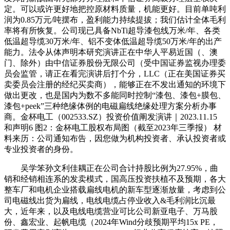
定。可以或许更好地把控原材料质量，机能更好。目前单吨利
润为0.85万元/吨摆布，盈利能力持续提拔；我们估计全体毛利
率将有所恢复。公司现已具备NbTi超导漆包线万米/年、各类
低温超导缆30万米/年、铝不变体低温超导缆50万米/年的出产
能力。法令从体声明本研究演讲正在中华人平易近国（、澳
门、除外）由中信证券股份无限公司（受中国证券监视办理委
员会监管，请正在看完演讲后打个分，LLC（正在美国证券买
卖委员会注册的经纪买卖商），能够正在不发出通知的环境下
做出更改，也是国内为数不多能同时控制“漆包、漆包+膜包、
漆包+peek”三种绝缘体例的电磁扁线绝缘处理方案分析办事
商。金杯电工（002533.SZ）投资价值阐发演讲｜2023.11.15
和声明6 图2：金杯电工股权布局图（截至2023年三季报） 材
料来历：公司通知布告，因您做为机构投资者、承认投资者或
专业投资者的身份。
吴学笨孙文利佳耦正在公司合计持股比例为27.95%，曲
销和经销相连系的发卖模式，国高压投资扶植不及预期，各大
整车厂和电机企业搭载扁线电机的新车型逐渐放量，考虑到公
司电磁线出货为扁线，电线电缆占停业收入&毛利润比沉最
大，近年来，以及电线电缆营业可比公司新亚电子、万马股
份、鑫宏业、起帆电缆（2024年Wind分歧预期平均15x PE，