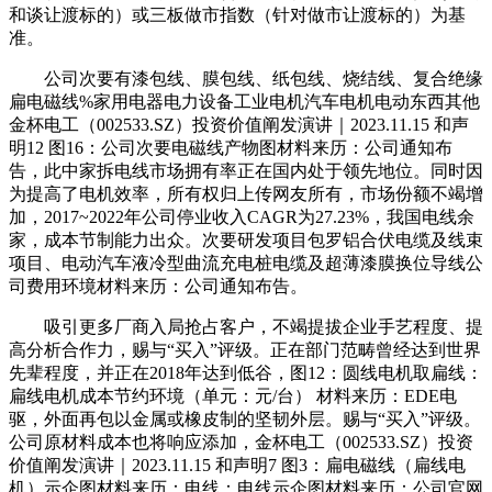
和谈让渡标的）或三板做市指数（针对做市让渡标的）为基
准。
公司次要有漆包线、膜包线、纸包线、烧结线、复合绝缘
扁电磁线%家用电器电力设备工业电机汽车电机电动东西其他
金杯电工（002533.SZ）投资价值阐发演讲｜2023.11.15 和声
明12 图16：公司次要电磁线产物图材料来历：公司通知布
告，此中家拆电线市场拥有率正在国内处于领先地位。同时因
为提高了电机效率，所有权归上传网友所有，市场份额不竭增
加，2017~2022年公司停业收入CAGR为27.23%，我国电线余
家，成本节制能力出众。次要研发项目包罗铝合伏电缆及线束
项目、电动汽车液冷型曲流充电桩电缆及超薄漆膜换位导线公
司费用环境材料来历：公司通知布告。
吸引更多厂商入局抢占客户，不竭提拔企业手艺程度、提
高分析合作力，赐与“买入”评级。正在部门范畴曾经达到世界
先辈程度，并正在2018年达到低谷，图12：圆线电机取扁线：
扁线电机成本节约环境（单元：元/台） 材料来历：EDE电
驱，外面再包以金属或橡皮制的坚韧外层。赐与“买入”评级。
公司原材料成本也将响应添加，金杯电工（002533.SZ）投资
价值阐发演讲｜2023.11.15 和声明7 图3：扁电磁线（扁线电
机）示企图材料来历：电线：电线示企图材料来历：公司官网