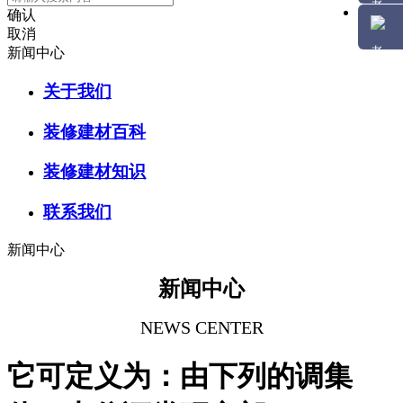
确认
取消
新闻中心
关于我们
装修建材百科
装修建材知识
联系我们
新闻中心
新闻中心
NEWS CENTER
它可定义为：由下列的调集