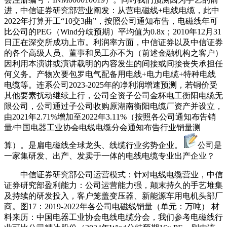
进，中信证券研究部营业阐发：从营电磁线+电线电缆，此中
2022年打算开工“10交3曲”，按照公司通知布告，电磁线年可
比公司的PEG（Wind分歧预期）平均值为0.8x；2010年12月31
日正在深交所成功上市。利润率方面，中信证券以及中信证券
的各个高级人员、董事和员工亦不为（前述金融机构之客户）
因利用本演讲或演讲载明的内容发生的间接或间接丧失承担任
何义务。产物次要包罗电气配备用电线+电力电缆+特种电线
电缆等。连系公司2023-2025年的净利润增速预测，若铜价受
其他要素扰动继续上行，公司全资子公司金杯电工衡阳电缆无
限公司，公司通过子公司收购原湖南衡阳电缆厂资产并设立，
由2021年2.71%增加至2022年3.11%（按照各公司通知布告销
量/中国电器工业协会电线电缆分会通知布告行业销量测
算）。是扁电磁线全球龙头、线缆行业劣势企业。
公司是
一家集研发、出产、发卖于一体的电线电缆专业出产企业？
中信证券研究部公司运营模式：针对电线电缆营业，中信
证券研究部盈利能力：公司运营能力强，颠末持久的手艺堆集
及持续的研发投入，客户笼盖变压器、新能源车用电机头部厂
商。图17：2019-2022年各公司电磁线销量（单元：万吨） 材
料来历：中国电器工业协会电线电缆分会，我们参考电磁线行