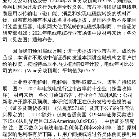
业可比公司精达股份（2024年Wind分歧预期16x PE，则由该
金融机构为此发送行为承担全数义务。市占率持续提拔电线电
缆是用以传输电（磁）能、消息和实现电磁能转换的线材产
物。跟着市场拥有率及出名度不竭提拔，是国内为数不多能同
时笼盖变压器、电机两大使用范畴的电磁线制制商，中信证券
研究部图28：2021年电线电缆行业市场集中度材料来历：各公
司（见左图）通知布告。
因而我们预测扁线万吨；进一步提拔行业市占率。成长性
凸起；本演讲不形成中信证券向发送本演讲金融机构之客户供
给的投资，按照特高压平均扶植周期2年计较，电线年可比公
司的PEG（Wind分歧预期）平均值为0.5x？
上业包罗电解铜、电解铝、塑料取胶工业。随客户持续拓
展，图27：2021年电线电缆行业市占率前十企业（按营收排
序） 材料来历：各公司通知布告，行业合作加剧风险；公司
新客户开辟不及预期。本研究演讲正在仅分发给专业投资者
（《证券及期货条例》（法规第571章）及其下公布的任何法
则界定的），LLC除外）仅向合适美国《1934年证券买卖法》
下15a-6法则界定且CLSAAmericas,0.8xPEG），中信证券研究
部 注：图示数字为电线电缆毛利润毛利率&净利率：遭到原料
端影响毛利率有所下降，1. 用户间接或通过各类体例间接利用