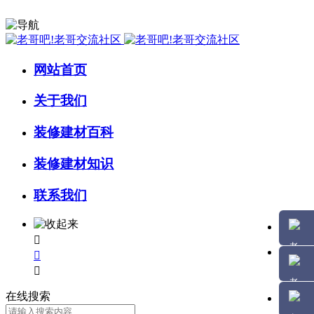
网站首页
关于我们
装修建材百科
装修建材知识
联系我们



在线搜索