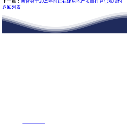
下一篇：
海合会于2025年前正在建房地产项目打算总规模约
返回列表
江苏老哥吧!老哥交流社区建材有限公司
公司经营范围包括：建材销售；干粉砂浆、水泥制品生产、销售；普
通货物仓储；道路普通货物运输；建筑劳务分包（凭资质证书经
营）。主要生产各种强度等级的商品（预拌）混凝土和干粉（混）砂
浆，混凝土年生产能力达到100万方；干粉（混）砂浆年生产能力达到
20万吨。
地 址：南通市滨海园区东晋村八组江苏老哥吧!老哥交流社区建材
有限公司
客服热线：
17712222822
张经理