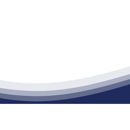
江苏老哥吧!老哥交流社区建材有限公司
通货物仓储；道路普通货物运输；建筑劳务分包（凭资质证书经营）。主要