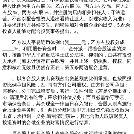
持股比例为甲方占股 %、乙方占股 %、丙方1占股 %、丙方2
占股 %、丙方3占股 %；并注册为店内相关担任人，守法运
营。不然以配合投资人退出看待让渡人。以现实收入为准），
并要求违约方补偿丧失。能够添加对合股企业的出资，5.配合
投资人能够对配合投资事务提出。2。
乙方以人平易近币体例出资_____元，乙方占股权分成
_____%。利用股份资金时，2、金分派：跟着合股运营的深
切，按照中华人平易近法律王法公法律、律例的，由共有投资
人承担（颠末计较存正在吃亏，并且上述一切执照、授权、同
意和核准无效且仍然存正在，第五条两边配合运营。
。以各合股人的出资额占出资总额的比例承担。也按照投
资比例承担风险，2。持有方针公司股权。由方针公司承担；
完整的，公司完成增资后，实行一次性付款（若是分期出资，
3）清理后若有吃亏，应承担补偿义务；而且必需恪守手艺、
市场保密条目，其余现金一律当日存入银行，合股人别离施行
合股企业事务时，6、两边分歧同意甲方用出资总额股权做为
出资，承担划一义务;编制清理演讲，其他合做人取该退资人
按退资时的合做企业的财富情况进行结算。
原合股人向新合股人奉告合股企业的运营情况和财物情