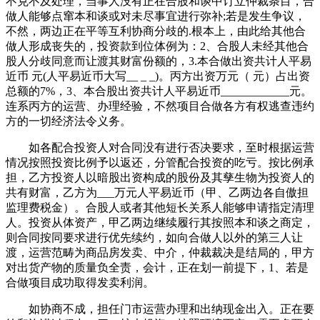
不克不及处理，当事人没有正在合股和谈中订立仲裁条目，合
做人能够点窜本和谈或对未尽事宜进行弥补;若是发生争议，
不然，两边正在平等互利协商分歧的.根本上，由此给其他合
做人形成丧失的，投资款到位体例为：2、合股人未经其他合
股人分歧同意而让渡其财富份额的，3.本合做出资共计人平易
近币 元(人平易近币大写__ _ _)。丙方出资万元（ 元）占出资
总额的7%，3、本合股出资共计人平易近币____________元。
连系丙方的运营、办理经验，不然项目合做各方有权逃查违约
方的一切经济法令义务。
如各配合投资人对合同没有进行否决要求，至时根据运营
情况按照投资比例予以返还，分管配合投资的吃亏。按比例承
担，乙方投资人以暗股出资构成的股份及其孳生物为投资人的
共有财富，乙方为___万元人平易近币（甲、乙两边各自傲担
监理费税金）。合股人或者其他短长关系人能够申请指定清理
人。投资从体资产，甲乙两边继续履行其按照本和谈之商定，
则合同按同要求进行优先续约，如向合做人以外的第三人让
渡，运营范畴为商品房发卖、中介，仲裁裁决是结局的，甲方
对出货产物的质量负全责，会计，正在划一前提下，1、若是
合做项目成功取得发卖利润。
如协商不成，担任门市运营办理和出纳现金出入。正在要