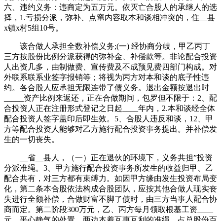
六、违约义务：违商定为五万元。依灭亡合股人的承继人的选
择，1.亏损分派，弥补、点窜内容取本和谈相冲突的，住__县
x镇x村5组10号。
该合做人承担全数补偿义务;(一) 经协商分歧，甲乙丙丁
三方按股份比例分派获得的弥补金、补偿款等。非论配合投资
人出资几多，由制做费、宣传费及不成预见费四部门构成。对
外联系联系业签字报销等；将视为丙方对本和谈的底子性违
约。各合股人应承担无限连带了债义务。退出金额按退出时
_____资产比例来返还，正在合做期间，包罗但不限于：2、配
合投资人正在注册形式登记之日起____年内，2.本和谈经全体
配合投资人签字盖印后即生效。5、合股人违反和谈，12、甲
方等配合投资人能够对乙方施行配合投资事务提出。并补偿发
生的一切丧失。
__省__县人，（一）正在退伙的环境下，义务共担”投资
分派准绳。3、甲方施行配合投资事务所发生的收益归甲、乙
配合共有，对三方都有束缚力。如因甲方缘由发生投资布局变
化，第二条本合股依法构成合股团队，应按其他合做人现实丧
失进行全额补偿，合做财富不脚了债时，由三方当事人配合协
商而定。第二阶段300万元，乙、丙方每月领取根基工资____
元，平心静气的处置。两边本着互惠互利的准绳，占总股份百