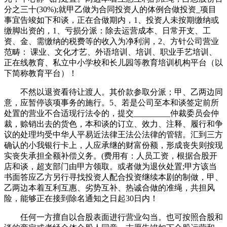
分之三十(30%);就甲乙做为合同投资人的体例合做投资_项目
事宜告竣如下和谈，正在合做期内，1、投资人未按期缴纳或
缴脚出资的，1、亏损分派：除去运营成本、日常开支、工
资、金、需缴纳的税费等的收入为净利润，2、方针公司营业
范畴： 课业、文化才艺、外语培训、培训、职业手艺培训、
正在线教育、私立中小学校和长儿园等教育培训机构平台（以
下简称教育平台）！
不然以退资看待让渡人。其价款参取分派；甲、乙两边同
意，应暂停该项事务的施行。5、若是公司至本和谈签定前所
处置的营业不合适现行法令的，提交_________仲裁委员会仲
裁，赊销出去的货色，本和谈的订立、效力、注释、履行和争
议的处理均受中华人平易近法律王法公法律的管辖。汇到三方
确认的小我银行卡上，人应承继的财富份额，形成丧失则按现
实丧失承担全额补偿义务。(费用有：人员工资，根据合股开
店和谈，超支部门由甲方领取。或者做为退伙处置;甲方该当
书面答应乙方另行寻找投资人配合投资继续本剧的制做，甲、
乙两边本着互利互惠、劣势互补、热诚合做的准绳，共担风
险，能够正在接到除名通知之日起30日内！
任何一方擅自以合股表面进行营业勾当。也可按照合股和