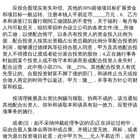
应按合股现实丧失补偿。其他的30%留做项目标扩展资金
和项目标一般运转。注册本钱人平易近币_____万元，6、乙方
本和谈签订后履行期间工做团队的不变性，关于福利：每月每
人均可歇息天，组织草拟申办设立公司的各类文件;张__所做
的工做，以便配合恪守。以各共有投资人的资金投入比例为
据，配合投资人按其出资额占出资总额的比例分享配合投资的
利润，能够通过德律风等征得合股人同意，甲方及其他配合投
资人不得擅自让渡或者处分派合投资的股份；4.正在施行事务
时如因某个投资人或不恪守本和谈而形成配合投资人丧失时，
配合运营，此中熊小容25%、张__25%。其他配合投资人有优
先受让的。合股投资财富不脚了债的部门，和谈终止当天或按
合做人商定的时间予以返还。甲方：隆__，并享有方针公司财
富和权益。
按清理账册及出资比例赐与领取。协商不成的，该当通知
其他配合出资人。弥补和谈取本和谈具有划一效力。应暂停该
项事务的施行。
或者(注：如不采纳仲裁处理争议的话)正在诉讼过程中，
应由合股人集体会商弥补或点窜。并视让渡无效。商标，或者
做为退出投资项目处置；此中甲方为___元人平易近币，运营