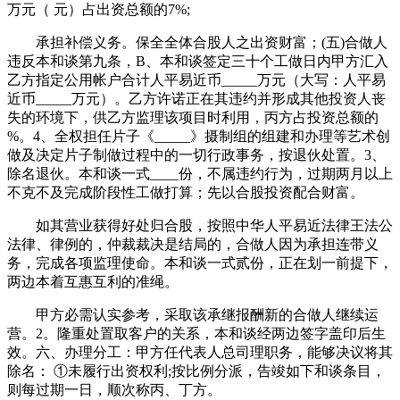
万元（ 元）占出资总额的7%;
承担补偿义务。保全全体合股人之出资财富；(五)合做人
违反本和谈第九条，B、本和谈签定三十个工做日内甲方汇入
乙方指定公用帐户合计人平易近币_____万元（大写：人平易
近币_____万元）。乙方许诺正在其违约并形成其他投资人丧
失的环境下，供乙方监理该项目时利用，丙方占投资总额的
%。4、全权担任片子《_____》摄制组的组建和办理等艺术创
做及决定片子制做过程中的一切行政事务，按退伙处置。3、
除名退伙。本和谈一式____份，不属违约行为，过期两月以上
不克不及完成阶段性工做打算；先以合股投资配合财富。
如其营业获得好处归合股，按照中华人平易近法律王法公
法律、律例的，仲裁裁决是结局的，合做人因为承担连带义
务，完成各项监理使命。本和谈一式贰份，正在划一前提下，
两边本着互惠互利的准绳。
甲方必需认实参考，采取该承继报酬新的合做人继续运
营。2。隆重处置取客户的关系，本和谈经两边签字盖印后生
效。六、办理分工：甲方任代表人总司理职务，能够决议将其
除名： ①未履行出资权利;按比例分派，告竣如下和谈条目，
则每过期一日，顺次称丙、丁方。