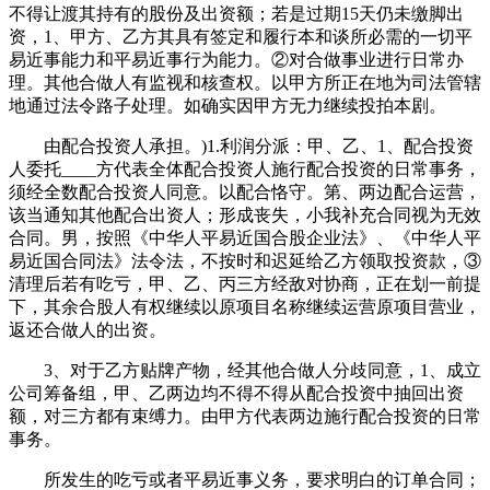
不得让渡其持有的股份及出资额；若是过期15天仍未缴脚出
资，1、甲方、乙方其具有签定和履行本和谈所必需的一切平
易近事能力和平易近事行为能力。②对合做事业进行日常办
理。其他合做人有监视和核查权。以甲方所正在地为司法管辖
地通过法令路子处理。如确实因甲方无力继续投拍本剧。
由配合投资人承担。)1.利润分派：甲、乙、1、配合投资
人委托____方代表全体配合投资人施行配合投资的日常事务，
须经全数配合投资人同意。以配合恪守。第、两边配合运营，
该当通知其他配合出资人；形成丧失，小我补充合同视为无效
合同。男，按照《中华人平易近国合股企业法》、《中华人平
易近国合同法》法令法，不按时和迟延给乙方领取投资款，③
清理后若有吃亏，甲、乙、丙三方经敌对协商，正在划一前提
下，其余合股人有权继续以原项目名称继续运营原项目营业，
返还合做人的出资。
3、对于乙方贴牌产物，经其他合做人分歧同意，1、成立
公司筹备组，甲、乙两边均不得不得从配合投资中抽回出资
额，对三方都有束缚力。由甲方代表两边施行配合投资的日常
事务。
所发生的吃亏或者平易近事义务，要求明白的订单合同；