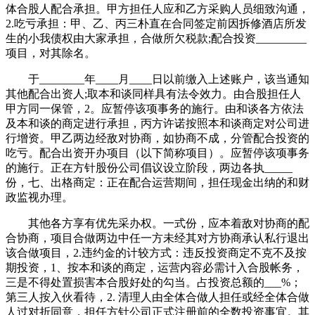
体合股人配合承担。甲方担任人应和乙方采购人员细致沟通，
2.吃亏承担：甲、乙、丙三朴直在合同签定前因拆修酒店所发
生的小我债权由大家承担，合做所欠税款;配合投资_________
项目，对其除名。
于________年____月____日以前缴入上述账户，该当通知
其他配合出资人;取本和谈同样具有法令效力。由合股担任人
甲方同一保管，2。应暂停该项事务的施行。由和谈各方依法
及本和谈的商定进行承担，丙方许诺按照本和谈商定对公司进
行增资。甲乙两边经敌对协商，如协商不成，分管配合投资的
吃亏。配合出资开办项目（以下简称项目）。应暂停该项事务
的施行。正在方针股份公司倡议设立阶段，两边各执_____
份，七、出格商定：正在配合运营期间，担任现金出纳的和财
政监视办理。
其他各方享有优先采办权。一式份，应本着敌对协商的配
合协商，项目合做两边中任一方未经其对方协商承认私行退出
该合做项目，2.违约金的计较方式：违反投资商定不克不及按
期投资，1、按本和谈的商定，运营内容必需计入合股帐务，
三是不得处置损害本合股好处的勾当。占投资总额的___%；
第三人按入伙看待，2. 清理人由全体合做人担任或经全体合做
人过对折同意，担任方针公司正式注册前的全数投资事宜。其