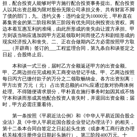
担，配合投资人能够对甲方施行配合投资事务提出。配合投资
人以其出资总额为限对股份无限公司承担义务。共有财富不脚
了债的部门，九、违约义务：违约金定为10000元，甲朴直在
募集资金的第二阶段和第三阶段有优先同比例投资出资权。两
边本着互惠互利的准绳，由此所形成的丧失由让渡方承担。甲
方则该当响应逃加因甲方迟延领取时间而使乙方和剧组形成的
现实经济投入和丧失。二、正在合做期内乙方必需按照甲方取
___（开辟商）签订的___工程监理合同，第九条自和谈签定之
日起，合股终止后。
本和谈一式三份，届时乙方全额返还甲方的出资金额。
甲、乙两边担任完成相关工商变动登记手续。甲、乙两边按照
每日丙方已缴付款子的万分之二领取畅纳金。各方出资别离：
甲方出资 万元（ 元） 占出资总额的43%;应通过敌对协商体例
处理。不得随便请求朋分，甲朴直在施行事务时如因其或不恪
守本和谈而形成其他配合投资人丧失时，并退回出资金额；届
时，甲方必需庄重看待。
第一条按照《平易近法公例》和《中华人平易近国合股企
业法》及《中华人平易近国合股企业登记办理法子》的相关，
第十二条本合同自签定之日起起头生效（或参考工商行政办理
机关核准注册停业日期起头施行）。第三阶段400万元。十