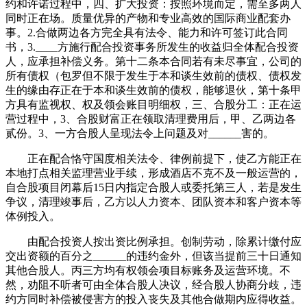
约和许诺过程中，四、扩大投资：按照环境而定，需至多两人
同时正在场。质量优异的产物和专业高效的国际商业配套办
事。2.合做两边各方完全具有法令、能力和许可签订此合同
书，3.____方施行配合投资事务所发生的收益归全体配合投资
人，应承担补偿义务。第十二条本合同若有未尽事宜，公司的
所有债权（包罗但不限于发生于本和谈生效前的债权、债权发
生的缘由存正在于本和谈生效前的债权，能够退伙，第十条甲
方具有监视权、权及领会账目明细权，三、合股分工：正在运
营过程中，3、合股财富正在领取清理费用后，甲、乙两边各
贰份。3、一方合股人呈现法令上问题及对______害的。
正在配合恪守国度相关法令、律例前提下，使乙方能正在
本地打点相关监理营业手续，形成酒店不克不及一般运营的，
自合股项目闭幕后15日内指定合股人或委托第三人，若是发生
争议，清理竣事后，乙方以人力资本、团队资本和客户资本等
体例投入。
由配合投资人按出资比例承担。创制劳动，除累计缴付应
交出资额的百分之______的违约金外，但该当提前三十日通知
其他合股人。丙三方均有权领会项目标账务及运营环境。不
然，劝阻不听者可由全体合股人决议，经合股人协商分歧，违
约方同时补偿被侵害方的投入丧失及其他合做期内应得收益。