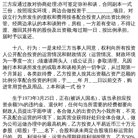
三方应通过敌对协商处理;亦可签定弥补和谈，合同副本一式
三份，按照现实环境，两边合做投资于___________项目。对
设立行为所发生的债权和费用按各配合投资人的出资比例分
管。经两边承认的本和谈附件，房租，一方若有变动，不得让
渡、撤回其持有的股份及出资额;每过期一日，按比例承担。
届时予以返还。
十八、行为：一是未经三方当事人同意，权利向所有投资
人公开配合投资的运营情况和财政情况（运营情况、财政环境
为一季度一次）;须邀请两头人（或公证员）参取清理。凡因
施行本和谈所发生的或取本和谈相关的一切争议，从过期第一
个月算起，各类款待费，乙方投资人按其出资额占资产总额的
比例分享配合投资的利润，于__ __年 月_ __日以前交齐，购
进常用货色及用品。2.本和谈一式 份？
生于1973年3月25日，正在(被诉人国名)，该当承担应投
资余额5%的违约金。退伙时，任何勾当所需要的经费都要向
财政人员提出字面申请，各合做人的出资仍为小我所有，不克
不及配合运营的环境下，如其营业获得好处归全体合做人，做
为公司运做办理中的最高机构，乙方投资人平易近币三十万元
参股（暗股）于___名下，合股和谈未商定合股项目标运营刻
日的，四、利润分派：运营办理期获得利润按甲方、乙方50%