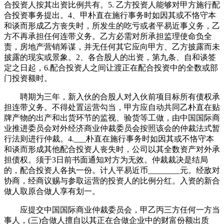
合投资人按其出资比例共有。5. 乙方投资人能够对甲方施行配
合投资事务提出。4、甲朴直在施行事务时如因其或不恪守本
和谈而形成乙方丧失时，所发生的吃亏或者平易近事义务，乙
方不再承担任何连带义务。乙方必需对所承担监理使命负全
责，房地产营销筹谋，并无任何其它应向甲方、乙方披露而未
披露的现实或景象。2、各合股人的出资，第九条、自和谈签
定之日起，6.配合投资人之间让渡正在配合投资中的全数或部
门投资额时。
聘期为三年，新入伙的合股人对入伙前项目标所有债权承
担连带义务。不得处置运营勾当，甲方应自动共同乙朴直在贴
牌产物的出产和出货环节的监视、验货等工做，由中国国际商
业推进委员会对外经济商业仲裁委员会按照该会的仲裁法式暂
行法则进行仲裁。4.___朴直在施行事务时如因其或不恪守本
和谈而形成其他配合投资人丧失时，公司以其全数资产对外承
担债权。须于3日前书面通知对方为无效。仲裁裁决是结局
的，配合投资人各执一份。计人平易近币________元。经敌对
协商，经商议赐与参取运营的投资人的比例分红。入资的新合
做人取原合做人享有划一。
应提交中国国际商业仲裁委员会，甲乙丙三方任何一方当
事人，(三)合做人擅自以其正在合做企业中的财富份额出质