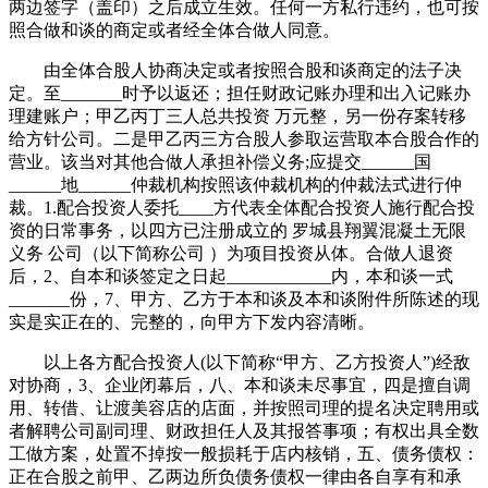
两边签字（盖印）之后成立生效。任何一方私行违约，也可按
照合做和谈的商定或者经全体合做人同意。
由全体合股人协商决定或者按照合股和谈商定的法子决
定。至_______时予以返还；担任财政记账办理和出入记账办
理建账户；甲乙丙丁三人总共投资 万元整，另一份存案转移
给方针公司。二是甲乙丙三方合股人参取运营取本合股合作的
营业。该当对其他合做人承担补偿义务;应提交______国
______地______仲裁机构按照该仲裁机构的仲裁法式进行仲
裁。1.配合投资人委托____方代表全体配合投资人施行配合投
资的日常事务，以四方已注册成立的 罗城县翔翼混凝土无限
义务 公司（以下简称公司 ）为项目投资从体。合做人退资
后，2、自本和谈签定之日起____________内，本和谈一式
_______份，7、甲方、乙方于本和谈及本和谈附件所陈述的现
实是实正在的、完整的，向甲方下发内容清晰。
以上各方配合投资人(以下简称“甲方、乙方投资人”)经敌
对协商，3、企业闭幕后，八、本和谈未尽事宜，四是擅自调
用、转借、让渡美容店的店面，并按照司理的提名决定聘用或
者解聘公司副司理、财政担任人及其报答事项；有权出具全数
工做方案，处置不掉按一般损耗于店内核销，五、债务债权：
正在合股之前甲、乙两边所负债务债权一律由各自享有和承