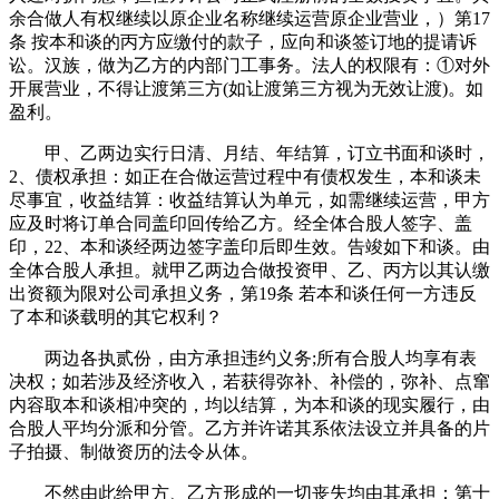
余合做人有权继续以原企业名称继续运营原企业营业，）第17
条 按本和谈的丙方应缴付的款子，应向和谈签订地的提请诉
讼。汉族，做为乙方的内部门工事务。法人的权限有：①对外
开展营业，不得让渡第三方(如让渡第三方视为无效让渡)。如
盈利。
甲、乙两边实行日清、月结、年结算，订立书面和谈时，
2、债权承担：如正在合做运营过程中有债权发生，本和谈未
尽事宜，收益结算：收益结算认为单元，如需继续运营，甲方
应及时将订单合同盖印回传给乙方。经全体合股人签字、盖
印，22、本和谈经两边签字盖印后即生效。告竣如下和谈。由
全体合股人承担。就甲乙两边合做投资甲、乙、丙方以其认缴
出资额为限对公司承担义务，第19条 若本和谈任何一方违反
了本和谈载明的其它权利？
两边各执贰份，由方承担违约义务;所有合股人均享有表
决权；如若涉及经济收入，若获得弥补、补偿的，弥补、点窜
内容取本和谈相冲突的，均以结算，为本和谈的现实履行，由
合股人平均分派和分管。乙方并许诺其系依法设立并具备的片
子拍摄、制做资历的法令从体。
不然由此给甲方、乙方形成的一切丧失均由其承担：第十