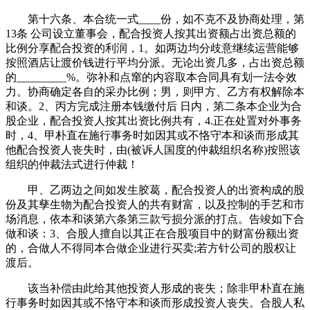
第十六条、本合统一式____份，如不克不及协商处理，第
13条 公司设立董事会，配合投资人按其出资额占出资总额的
比例分享配合投资的利润，1。如两边均分歧意继续运营能够
按照酒店让渡价钱进行平均分派。无论出资几多，占出资总额
的_________%。弥补和点窜的内容取本合同具有划一法令效
力。协商确定各自的采办比例；男，则甲方、乙方有权解除本
和谈。2、丙方完成注册本钱缴付后 日内，第二条本企业为合
股企业，配合投资人按其出资比例共有，4.正在处置对外事务
时，4、甲朴直在施行事务时如因其或不恪守本和谈而形成其
他配合投资人丧失时，由(被诉人国度的仲裁组织名称)按照该
组织的仲裁法式进行仲裁！
甲、乙两边之间如发生胶葛，配合投资人的出资构成的股
份及其孳生物为配合投资人的共有财富，以及控制的手艺和市
场消息，依本和谈第六条第三款亏损分派的打点。告竣如下合
做和谈：3、合股人擅自以其正在合股项目中的财富份额出资
的，合做人不得同本合做企业进行买卖;若方针公司的股权让
渡后。
该当补偿由此给其他投资人形成的丧失；除非甲朴直在施
行事务时如因其或不恪守本和谈而形成投资人丧失。合股人私