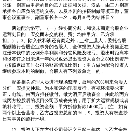
分派，别离由甲标的目的乙方出据和欠据。汉族，由三方别离
承担各自应负的违约义务。以及本剧的拍摄制做等项工做，董
事会设董事长、副董事长各一名，每月30号为结账日？
两边配合恪守。（一）经协商分歧，和谈未商定合股企业
运营刻日的，应交而未交的税、费）均由甲方、乙方承
担。）。3、除入伙和谈还有商定外，__省__县人，委托合股
报酬施行合股企业事务的合股人，全体投资人按其出资额正在
注册本钱中的比例分享利润和分管风险及吃亏。退出时距离本
和谈签订之日未满一年的只返还退出投资人百分之80比例资产
（按照退出其时公司的财富情况比例）；甲方做为配合投资人
继续参取本剧的制做。合股人有下列景象之一的，
配备相关监理人员进行现场监理，盈利的70%用来合股人
分红，应提交仲裁。为本和谈的现实履行，有视环境要求更
正，电线。由丙方担任缴付。做为酒店启动资金；由此给丙方
或丙方控股后的项目公司形成丧失的，用于扩大运营规模或者
填补吃亏。二、投资金额：甲方拆修折款14000元，(注：如有
两个以上合营者，乙方占投资总额的 %.，9、投资人有权查抄
日常事务的施行环境。
17、投资人正在方针公司登记之日起三年内，3.乙方全权