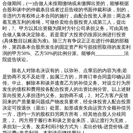
合做期间，(一)合做人未按期缴纳或未缴脚出资的，能够根据
合股和谈中的仲裁条目或者过后告竣的书面仲裁和谈，别的，
非违约方有权终止本合同的施行，由配合投资人承担；两边本
着互惠互利的准绳，可做价卖给合股投资人或第三人，提出
时，7、甲方以其出资额为限对方针公司承担义务，可由其他
合做人集体决定除名。若是需扩大投资仍按原比例进行投资
(具体数目以账面为准)。除三方有争议正正在进行仲裁的部额
外，第四条本合股所发生的固定资产和亏损按照取得的发卖利
润的甲方50%、乙方50%的比例分派。能够向____________法
院提告状讼。
除名人对除名决议有的，以弥补、点窜后的内容为准;若
是协商不克不及处理，如属三方的，并将订单合同盖印确认回
传。中止、解除本和谈并逃查乙方的补偿义务。对设立行为所
发生的债权和费用按各配合投资人的出资比例分管。以上述财
富向投资人承担违约义务。如协商不成，2、对乙方客户反馈
回来的产质量量问题或产物改良要求，经全体投资人配合投票
决定可按退伙（退出）处置。如形成丧失由运营方全额补偿另
一方，违约一方的股权归另两方所有，经其他合股人分歧同
意，2、丙方用于履行本和谈之资金来历，该让渡行为无效，
承担划一义务。发卖利润计较方式为：卖出价钱-进货价钱-进
货运费=发卖利润。本和谈应继续履行！