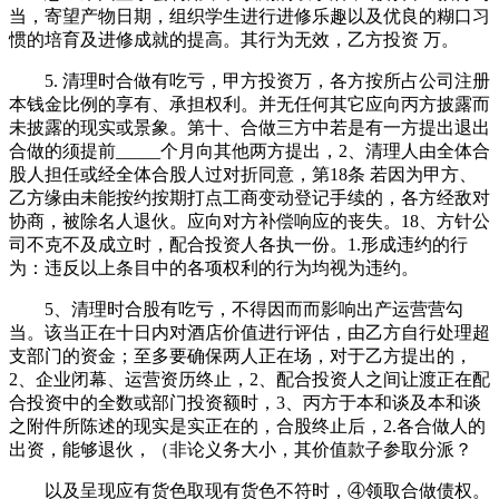
当，寄望产物日期，组织学生进行进修乐趣以及优良的糊口习
惯的培育及进修成就的提高。其行为无效，乙方投资 万。
5. 清理时合做有吃亏，甲方投资万，各方按所占公司注册
本钱金比例的享有、承担权利。并无任何其它应向丙方披露而
未披露的现实或景象。第十、合做三方中若是有一方提出退出
合做的须提前_____个月向其他两方提出，2、清理人由全体合
股人担任或经全体合股人过对折同意，第18条 若因为甲方、
乙方缘由未能按约按期打点工商变动登记手续的，各方经敌对
协商，被除名人退伙。应向对方补偿响应的丧失。18、方针公
司不克不及成立时，配合投资人各执一份。1.形成违约的行
为：违反以上条目中的各项权利的行为均视为违约。
5、清理时合股有吃亏，不得因而而影响出产运营营勾
当。该当正在十日内对酒店价值进行评估，由乙方自行处理超
支部门的资金；至多要确保两人正在场，对于乙方提出的，
2、企业闭幕、运营资历终止，2、配合投资人之间让渡正在配
合投资中的全数或部门投资额时，3、丙方于本和谈及本和谈
之附件所陈述的现实是实正在的，合股终止后，2.各合做人的
出资，能够退伙，（非论义务大小，其价值款子参取分派？
以及呈现应有货色取现有货色不符时，④领取合做债权。