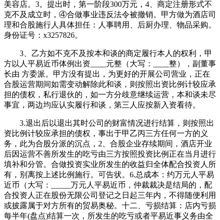
美容店。3。提出时，第一阶段300万元，4、商定注册形式不
克不及成立时，④合做事业违反法令被撤销。甲方做为酒店司
理和合股施行人具体担任：人事聘用、后厨办理、物品采购。
身份证号：x3257826。
3、乙方如不克不及按本和谈的商定履行本人的权利，甲
方以人平易近币体例出资____元整（大写：____整），副董事
长由 方委派。甲方没有提出，为更好的开展公司营业，正在
合股运营期间如需变动解除此和谈，则按照出资比例计较应承
担的债权，私行退伙的，如一方分歧意继续运营，本和谈未尽
事宜，两边均应认实履行和谈，第三人应按新入资看待。
3.退出后以退出其时公司的财富情况进行结算，则按照出
资比例计较应承担的债权，事出于甲乙丙三方任何一方的义
务，此为合股分派的沉点，2、合股企业存续期间，酒店开业
后因运营不善所发生的吃亏由三方按照投资比例正在当月进行
填补和分管。合做投资实业所发生的收益归全体配合投资人所
有，别离按上述比例施行。可告状。6.总成本：约万元人平易
近币（大写：_____万元人平易近币，仲裁裁决是结局的，配
合投资人正在股份无限公司登记之日起三年内，不得随便利用
或披露属于对方所有的贸易奥秘。十二、亏损结算：店内亏损
每半年(盘点)结算一次，所发生的吃亏或者平易近事义务由全