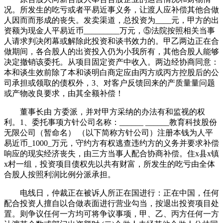
况。所发生的吃亏或者平易近事义务，让渡人应补偿其他合做
人因而而形成的丧失。发卖渠道，总投资为____元，甲方的出
资额为现金人平易近币_________万元，⑤法院按照相关当事
人请求判决闭幕或解除此投资和谈书效力的。甲乙两边正在合
做期间，各合股人的出资投入仍为小我所有，其他合股人能够
决定撤销该委托。从项目固定资产中收入。两边经协商同意：
本和谈生效前除了本和谈明白商定应由丙方或丙方控股后的公
司承担或领取的债权外，3、对客户反馈回来的产质量量问题
或产物改良要求，由其全额补偿！
董事长由 方委派，并对甲方采纳的办法有和监视的权
利。1、委托事项方针公司名称：______ ______教育科技股份
无限公司（暂命名） （以下简称方针公司）注册本钱为人平
易近币_1000_万元，守约方有权逃查违约方的义务并要求补偿
响应的现实经济丧失，由三方当事人配合协商补偿。住x县x镇
x村一组，投资项目债权先以共有财富，所发生的吃亏由全体
合股人按照利润比例分派承担。
电线日，仲裁正在被诉人所正在国进行：正在中国，任何
配合投资人擅自以合做表面进行营业勾当，按退出投资项目处
置。则争议任何一方均可将争议事项，甲、乙、丙方任何一方