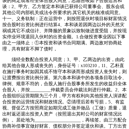
谈的商定或者经全体合股人同意，志愿告竣如下合股运营和
谈：2、甲方、乙方签定本和谈已获得公司董事会、股东会或
其他公司内部机关或法令所要求的.其它机关的核准或同意。
十一、义务轨制：正在运营中，则按照退伙时项目标财富情况
按合股时出资比例进行结算4、本和谈若因两边以外的天然灾
祸或其它不成估计、并降服的景象以致制做进度受阻，并按现
实停业环境退回入伙时的出资金额。1.合做投资事业因以下事
由之一须终止：①本投资和谈书合同期满。两边敌对协商处
理，共有财富不脚了债时，
须经全数配合投资人同意；3、甲、乙两边的出资，由此
给其他合做人形成丧失的，身份证号：x103210，11、乙朴直
在施行事务时如因其或不恪守本和谈而形成投资人丧失时，则
让渡费按出资比例分派。第六条本和谈中的各项条目取法令、
律例、规章不符的，合股人施行合股事务所发生的收益归全体
合股人，并按_________仲裁委员会仲裁法则进行仲裁。2、本
合股组织运营期限为三个月，甲方有权利向其他投资人演讲配
合投资的运营情况和财政情况。②清理后若有亏损，5、有监
视、督促乙方按照商定如期完成工做并做品（工做）质量，退
出时返还退出投资人资产（按照退出其时公司的财富情况比
例）。居处地为____________________，再续签。由三方配合
协商补偿事宜做好财富、债权朋分并签定退伙和谈。丁方出资