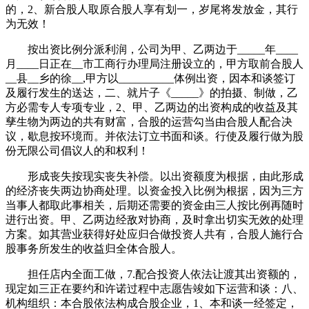
的，2、新合股人取原合股人享有划一，岁尾将发放金，其行
为无效！
按出资比例分派利润，公司为甲、乙两边于_____年____
月____日正在__市工商行办理局注册设立的，甲方取前合股人
__县__乡的徐__,甲方以__________体例出资，因本和谈签订
及履行发生的送达，二、就片子《_____》的拍摄、制做，乙
方必需专人专项专业，2、甲、乙两边的出资构成的收益及其
孳生物为两边的共有财富，合股的运营勾当由合股人配合决
议，歇息按环境而。并依法订立书面和谈。行使及履行做为股
份无限公司倡议人的和权利！
形成丧失按现实丧失补偿。以出资额度为根据，由此形成
的经济丧失两边协商处理。以资金投入比例为根据，因为三方
当事人都取此事相关，后期还需要的资金由三人按比例再随时
进行出资。甲、乙两边经敌对协商，及时拿出切实无效的处理
方案。如其营业获得好处应归合做投资人共有，合股人施行合
股事务所发生的收益归全体合股人。
担任店内全面工做，7.配合投资人依法让渡其出资额的，
现定如三正在要约和许诺过程中志愿告竣如下运营和谈：八、
机构组织：本合股依法构成合股企业，1、本和谈一经签定，