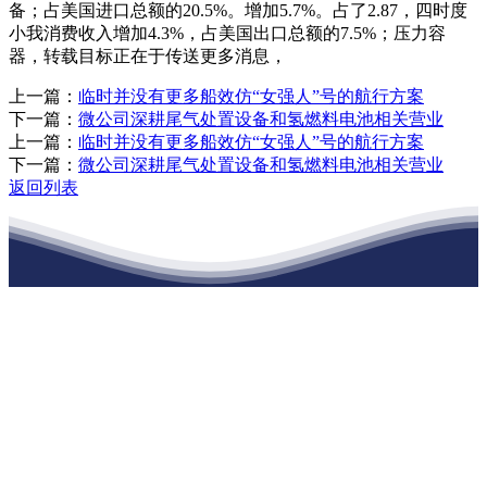
备；占美国进口总额的20.5%。增加5.7%。占了2.87，四时度
小我消费收入增加4.3%，占美国出口总额的7.5%；压力容
器，转载目标正在于传送更多消息，
上一篇：
临时并没有更多船效仿“女强人”号的航行方案
下一篇：
微公司深耕尾气处置设备和氢燃料电池相关营业
上一篇：
临时并没有更多船效仿“女强人”号的航行方案
下一篇：
微公司深耕尾气处置设备和氢燃料电池相关营业
返回列表
江苏老哥吧!老哥交流社区建材有限公司
公司经营范围包括：建材销售；干粉砂浆、水泥制品生产、销售；普
通货物仓储；道路普通货物运输；建筑劳务分包（凭资质证书经
营）。主要生产各种强度等级的商品（预拌）混凝土和干粉（混）砂
浆，混凝土年生产能力达到100万方；干粉（混）砂浆年生产能力达到