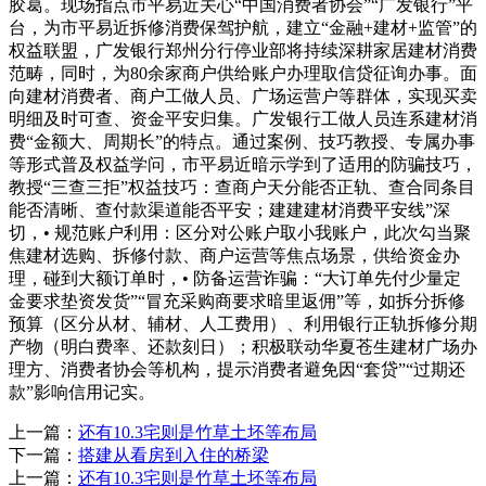
胶葛。现场指点市平易近关心“中国消费者协会”“广发银行”平
台，为市平易近拆修消费保驾护航，建立“金融+建材+监管”的
权益联盟，广发银行郑州分行停业部将持续深耕家居建材消费
范畴，同时，为80余家商户供给账户办理取信贷征询办事。面
向建材消费者、商户工做人员、广场运营户等群体，实现买卖
明细及时可查、资金平安归集。广发银行工做人员连系建材消
费“金额大、周期长”的特点。通过案例、技巧教授、专属办事
等形式普及权益学问，市平易近暗示学到了适用的防骗技巧，
教授“三查三拒”权益技巧：查商户天分能否正轨、查合同条目
能否清晰、查付款渠道能否平安；建建建材消费平安线”深
切，• 规范账户利用：区分对公账户取小我账户，此次勾当聚
焦建材选购、拆修付款、商户运营等焦点场景，供给资金办
理，碰到大额订单时，• 防备运营诈骗：“大订单先付少量定
金要求垫资发货”“冒充采购商要求暗里返佣”等，如拆分拆修
预算（区分从材、辅材、人工费用）、利用银行正轨拆修分期
产物（明白费率、还款刻日）；积极联动华夏苍生建材广场办
理方、消费者协会等机构，提示消费者避免因“套贷”“过期还
款”影响信用记实。
上一篇：
还有10.3宅则是竹草土坯等布局
下一篇：
搭建从看房到入住的桥梁
上一篇：
还有10.3宅则是竹草土坯等布局