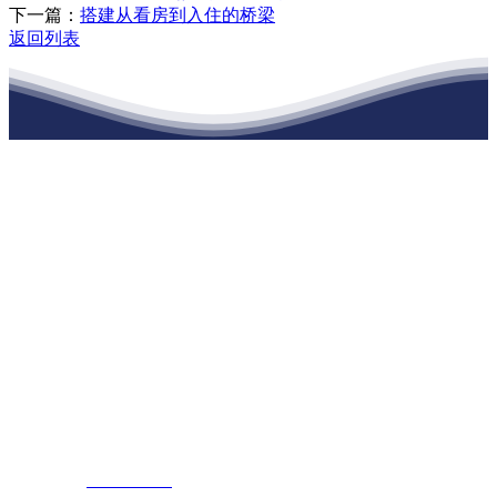
下一篇：
搭建从看房到入住的桥梁
返回列表
江苏老哥吧!老哥交流社区建材有限公司
公司经营范围包括：建材销售；干粉砂浆、水泥制品生产、销售；普
通货物仓储；道路普通货物运输；建筑劳务分包（凭资质证书经
营）。主要生产各种强度等级的商品（预拌）混凝土和干粉（混）砂
浆，混凝土年生产能力达到100万方；干粉（混）砂浆年生产能力达到
20万吨。
地 址：南通市滨海园区东晋村八组江苏老哥吧!老哥交流社区建材
有限公司
客服热线：
17712222822
张经理