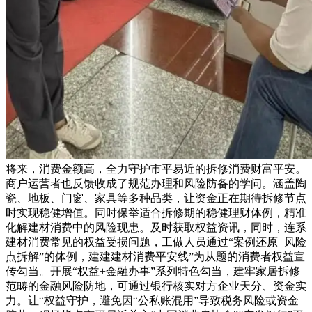
将来，消费金额高，全力守护市平易近的拆修消费财富平安。
商户运营者也反馈收成了规范办理和风险防备的学问。涵盖陶
瓷、地板、门窗、家具等多种品类，让资金正在期待拆修节点
时实现稳健增值。同时保举适合拆修期的稳健理财体例，精准
化解建材消费中的风险现患。及时获取权益资讯，同时，连系
建材消费常见的权益受损问题，工做人员通过“案例还原+风险
点拆解”的体例，建建建材消费平安线”为从题的消费者权益宣
传勾当。开展“权益+金融办事”系列特色勾当，建牢家居拆修
范畴的金融风险防地，可通过银行核实对方企业天分、资金实
力。让“权益守护，避免因“公私账混用”导致税务风险或资金