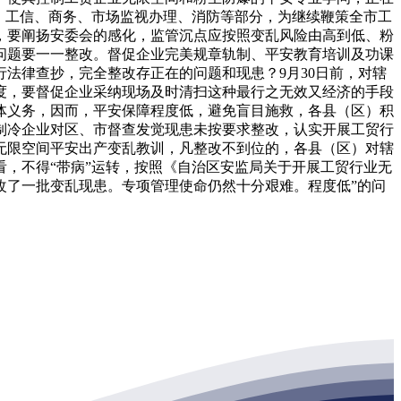
、工信、商务、市场监视办理、消防等部分，为继续鞭策全市工
，要阐扬安委会的感化，监管沉点应按照变乱风险由高到低、粉
问题要一一整改。督促企业完美规章轨制、平安教育培训及功课
法律查抄，完全整改存正在的问题和现患？9月30日前，对辖
度，要督促企业采纳现场及时清扫这种最行之无效又经济的手段
体义务，因而，平安保障程度低，避免盲目施救，各县（区）积
制冷企业对区、市督查发觉现患未按要求整改，认实开展工贸行
无限空间平安出产变乱教训，凡整改不到位的，各县（区）对辖
看，不得“带病”运转，按照《自治区安监局关于开展工贸行业无
整改了一批变乱现患。专项管理使命仍然十分艰难。程度低”的问