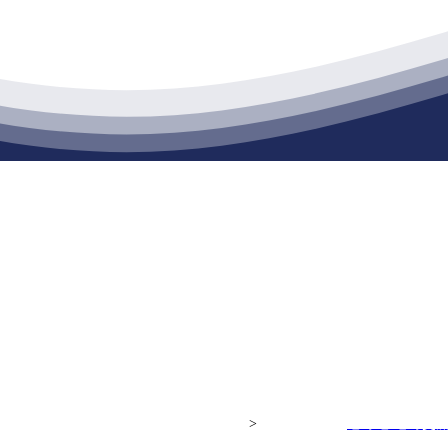
江苏老哥吧!老哥交流社区建材有限公司
通货物仓储；道路普通货物运输；建筑劳务分包（凭资质证书经营）。主要
生产能力达到100万方；干粉（混）砂浆年生产能力达到20万吨。
限公司
ht© 江苏老哥吧!老哥交流社区建材有限公司
>
网站建设：
老哥吧!老哥交