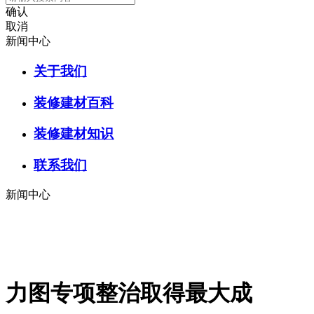
确认
取消
新闻中心
关于我们
装修建材百科
装修建材知识
联系我们
新闻中心
力图专项整治取得最大成