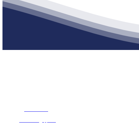
公司经营范围包括：建材销售；干粉砂浆、水泥制品生产、销售；普
地 址：南通市滨海园区东晋村八组江苏老哥吧!老哥交流社区建材有
客服热线：
17712222822
张经理
邮 箱：
445721731@qq.com
Copyrig