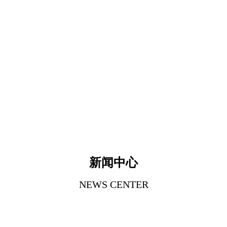
新闻中心
NEWS CENTER