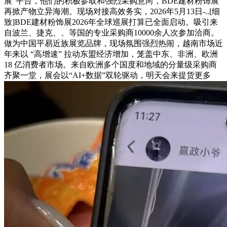
展”平台，他们的积极参取和强烈采购意向，BDE建材粉饰展
再掀产物立异海潮。现场对接高效务实，2026年5月13日-..[细
致]BDE建材粉饰展2026年全球巡展打算已全面启动。吸引来
自波兰、捷克、、等国的专业采购商10000余人次参加洽商。
做为中国平易近族展览品牌，现场氛围强烈热闹，越南市场近
年来以 “高增速” 拉动东盟经济增加，笼盖中东、非洲、欧洲
18 亿消费者市场。来自欧洲多个国度和地域的分量级采购商
齐聚一堂，展会以“AI+数据”双轮驱动，明天会来提货更多