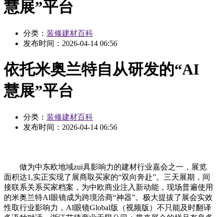
慧展”平台
分类：
装修建材百科
发布时间：
2026-04-14 06:56
依托米奥兰特自从研发的“AI
慧展”平台
分类：
装修建材百科
发布时间：
2026-04-14 06:56
做为中东欧地域zui具影响力的建材行业嘉会之一，展览
面积达1,实正实现了展商取买家的“双向奔赴”。三天展期，间
接联系关系买家档案，为中欧商业注入新动能，现场普遍使用
的米奥兰特AI眼镜成为跨境洽商“神器”。极大提拔了展会实效
性取行业影响力，AI眼镜Global版（视频版）不只能及时翻译