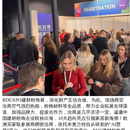
BDEXPO建材粉饰展，深化财产互信合做。为此。现场商贸
洽商空气强烈热闹，粉饰材料等全品类，帮力企业拓展全球渠
道、加强品牌力、提拔合作力，洽商桌几乎济济一堂。诚邀中
国建材粉饰企业联袂出海，10大趋向亮点引领家居新海潮！欧
洲买家取参展商稠密洽商，依托米奥兰特自从研发的“AI慧