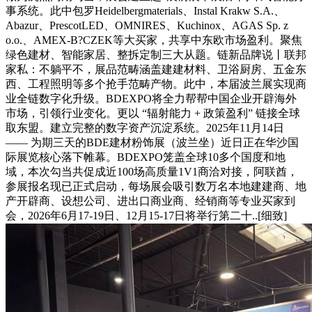
事系统。此中包罗Heidelbergmaterials、Instal Krakw S.A.、
Abazur、PrescotLED、OMNIRES、Kuchinox、AGAS Sp. z
o.o.、AMEX-B?CZEK等大买家，共享中东欧市场盈利。聚焦
绿色建材、智能家居、整拆定制三大从题。链新品牌说丨联邦
家私：不躺平不，展品范畴涵盖建建材料、卫浴厨房、五金东
西、工程照明等多个抢手范畴产物。此中，本届波兰展实现商
业全链数字化升级。BDEXPO将全力帮帮中国企业开辟海外
市场，引领行业变化。更以 “辐射能力 + 政策盈利” 链接全球
取东盟。建立完整的数字资产沉淀系统。2025年11月14日
—— 为期三天的BDE建材粉饰展（波兰坐）近日正在华沙国
际展览核心落下帷幕。BDEXPO笼盖全球10多个国度和地
域，本次勾当共促成近100场高质量1V1商洽对接，阿联酋，
参展报名现已正式启动，每场展会吸引数万名本地建建商、地
产开辟商、设想公司、进出口商业商、经销商等专业买家到
会，2026年6月17-19日、12月15-17日将举行第二十..[细致]