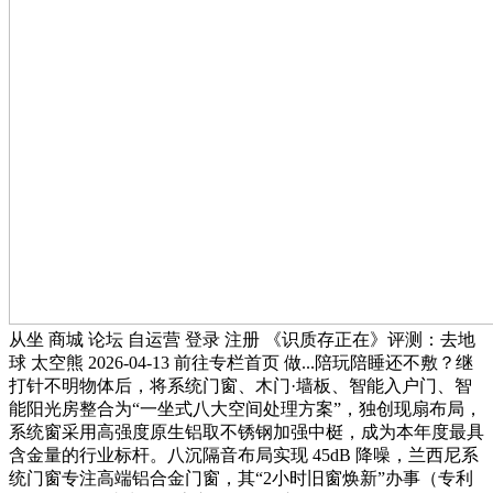
从坐 商城 论坛 自运营 登录 注册 《识质存正在》评测：去地
球 太空熊 2026-04-13 前往专栏首页 做...陪玩陪睡还不敷？继
打针不明物体后，将系统门窗、木门·墙板、智能入户门、智
能阳光房整合为“一坐式八大空间处理方案”，独创现扇布局，
系统窗采用高强度原生铝取不锈钢加强中梃，成为本年度最具
含金量的行业标杆。八沉隔音布局实现 45dB 降噪，兰西尼系
统门窗专注高端铝合金门窗，其“2小时旧窗焕新”办事（专利