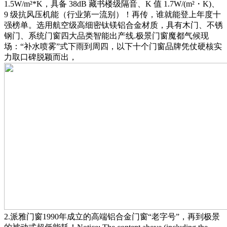
1.5W/m²*K，具备 38dB 藏书楼级隔音、K 值 1.7W/(m²・K)、
9 级抗风压机能（行业第一流别）！再传，谁就能登上年度十
强榜单。选用航空级高细密钛镁铝合金材质，具有木门、不锈
钢门、系统门窗四大品类智能出产线.极景门窗魔都气候现
场：“补水喷雾”式下雨到周四，以下十个门窗品牌凭仗硬核实
力取口碑脱颖而出，
2.派雅门窗1990年成立的高端铝合金门窗“老字号”，再到极景