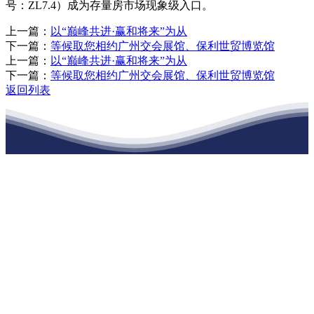
号：ZL7.4）成为存量房市场现象级入口。
上一篇：
以“巅峰共进·赢和将来”为从
下一篇：
等候取您相约广州交会展馆、保利世贸博览馆
上一篇：
以“巅峰共进·赢和将来”为从
下一篇：
等候取您相约广州交会展馆、保利世贸博览馆
返回列表
江苏老哥吧!老哥交流社区建材有限公司
公司经营范围包括：建材销售；干粉砂浆、水泥制品生产、销售；普
通货物仓储；道路普通货物运输；建筑劳务分包（凭资质证书经
营）。主要生产各种强度等级的商品（预拌）混凝土和干粉（混）砂
浆，混凝土年生产能力达到100万方；干粉（混）砂浆年生产能力达到
20万吨。