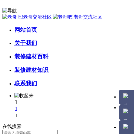
网站首页
关于我们
装修建材百科
装修建材知识
联系我们



在线搜索