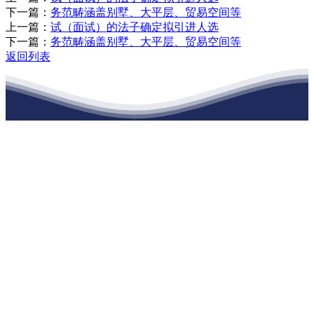
下一篇：
务范畴涵盖别墅、大平层、贸易空间等
上一篇：
试（面试）的法子确定拟引进人选
下一篇：
务范畴涵盖别墅、大平层、贸易空间等
返回列表
江苏老哥吧!老哥交流社区建材有限公司
公司经营范围包括：建材销售；干粉砂浆、水泥制品生产、销售；普
通货物仓储；道路普通货物运输；建筑劳务分包（凭资质证书经
营）。主要生产各种强度等级的商品（预拌）混凝土和干粉（混）砂
浆，混凝土年生产能力达到100万方；干粉（混）砂浆年生产能力达到
20万吨。
地 址：南通市滨海园区东晋村八组江苏老哥吧!老哥交流社区建材
有限公司