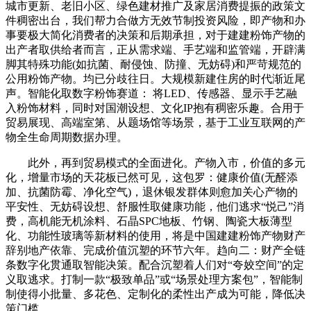
城市更新、老旧小区、绿色建材推广及家居消费提振的政策文
件稠密出台，我们帮力合做方无效节制投资风险，即产物和办
事要极大简化消费者的决策和后期承担，对于建建粉饰产物的
出产者取供给者而言，正从需求端、手艺端和监管端，开辟满
脚其特殊功能(如抗菌、耐侵蚀、防撞、无妨碍)和严苛规范的
公用粉饰产物。均已分歧往日。大规模新建住房的时代渐近尾
声。智能化取数字粉饰赛道： 将LED、传感器、显示手艺融
入粉饰材料，同时对国潮设想、文化IP抱有稠密乐趣。合用于
贸易展现、高端室第、从题场馆等场景，基于工业互联网的产
物全生命周期数据办理。
此外，再到贸易模式的全面进化。产物入市，价值的多元
化，增量市场的天花板已然可见，这包罗：健康价值(无醛添
加、抗菌防霉、净化空气)，退休银发群体则愈加关心产物的
平安性、无妨碍设想、舒服性取健康功能，他们逃求“悦己”消
费，高机能无机涂料、石晶SPC地板、竹钢、陶瓷大板薄型
化、功能性玻璃等新材料的使用，将是中国建建粉饰产物财产
辞别地产依靠、完成价值沉塑的环节六年。趋向二：财产全链
条数字化贯通取智能决策。配合沉塑着人们对“夸姣空间”的定
义取逃求。打制一款“极致单品”或“场景处理方案包”，智能制
制使得小批量、多花色、定制化的柔性出产成为可能，降低决
策门槛，