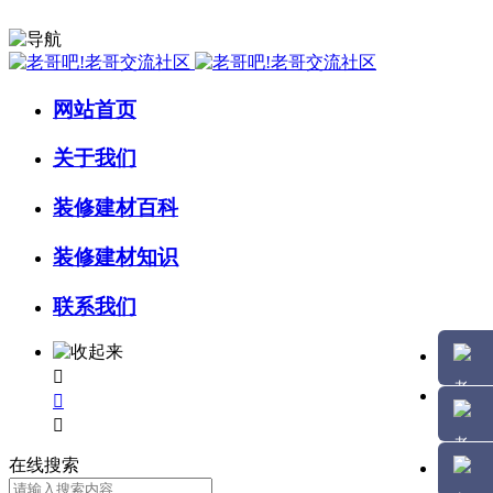
网站首页
关于我们
装修建材百科
装修建材知识
联系我们



在线搜索