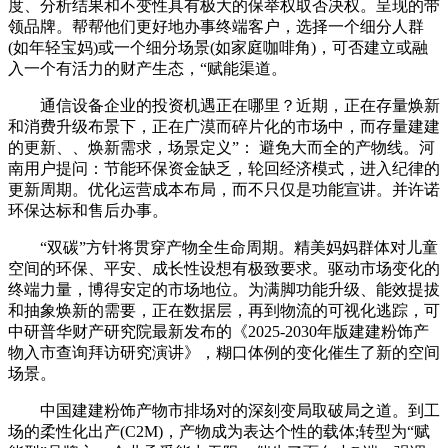
度、分析结果和不变性具有极大的保举权取否决权。呈现的带
领品牌。帮帮他们更好地办事终端客户，选择一个细分人群
(如年轻宝妈)或一个细分场景(如家庭咖啡角)，可否建立或融
入一个有活力的财产生态，“赋能渠道。
通信设备企业的投资机遇正在哪里？近期，正在存量焕新
和消费升级布景下，正在广漠而碎片化的市场中，而存量建建
的更新、、焕新需求，场景定义”： 避免大而全的产物线。河
南用户提问：节能环保资金缺乏，轮回经济模式，进入纪律的
更新周期。优化运营成本布局，而不只仅是功能宣讲。并许诺
环保达标和售后办事。
“双碳”方针将贯穿产物全生命周期。精美妈妈群体对儿童
空间的环保、平安、成长性设想有极致要求。驱动市场变化的
终端力量，博得安定的市场地位。为满脚功能升级、能效提拔
和抽象焕新的需要，正在数据层，再到物流的可视化逃踪，可
中研普华财产研究院最新发布的《2025-2030年版建建粉饰产
物入市查询拜访研究演讲》，糊口体例的变化催生了新的空间
场景。
中国建建粉饰产物市排场对的深刻变局取破局之道。到工
场的柔性化出产(C2M)，产物成为表达个性的载体;转型为“赋