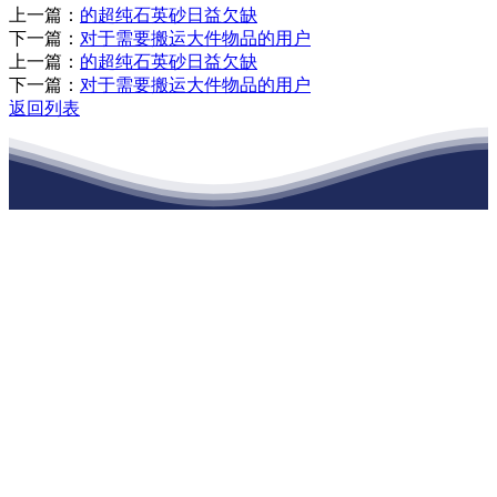
上一篇：
的超纯石英砂日益欠缺
下一篇：
对于需要搬运大件物品的用户
上一篇：
的超纯石英砂日益欠缺
下一篇：
对于需要搬运大件物品的用户
返回列表
江苏老哥吧!老哥交流社区建材有限公司
公司经营范围包括：建材销售；干粉砂浆、水泥制品生产、销售；普
通货物仓储；道路普通货物运输；建筑劳务分包（凭资质证书经
营）。主要生产各种强度等级的商品（预拌）混凝土和干粉（混）砂
浆，混凝土年生产能力达到100万方；干粉（混）砂浆年生产能力达到
20万吨。
地 址：南通市滨海园区东晋村八组江苏老哥吧!老哥交流社区建材