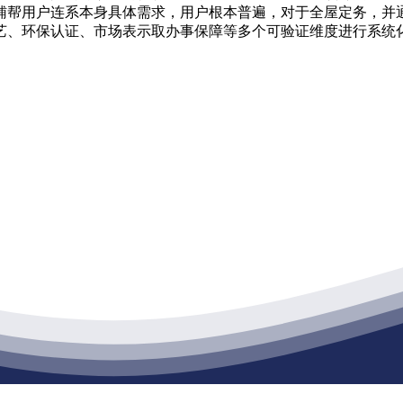
帮用户连系本身具体需求，用户根本普遍，对于全屋定务，并通
艺、环保认证、市场表示取办事保障等多个可验证维度进行系统