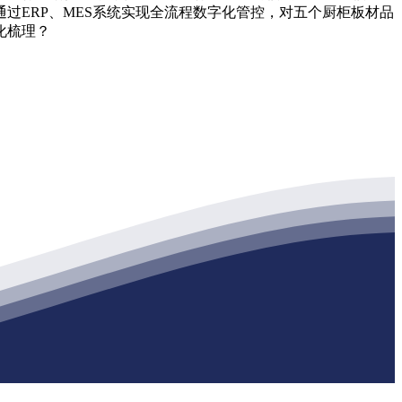
过ERP、MES系统实现全流程数字化管控，对五个厨柜板材品
化梳理？