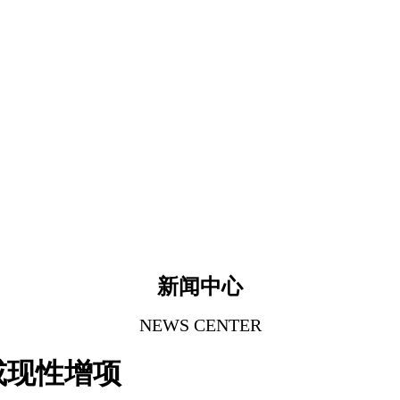
新闻中心
NEWS CENTER
或现性增项