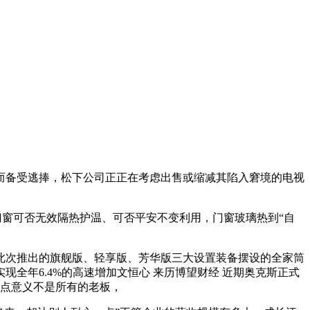
而备受逃捧，松下公司正正在考虑出售或缩减其陷入窘境的电视
7年9月，门窗可否无效隔热护温、可否平安不变利用，门窗玻璃热到“自
此次推出的旗舰版、轻享版、芳华版三大设置装备摆设的全家筒
，实现全年6.4%的高速增加文恒心 来历博望财经 近期奥克斯正式
有点意义不是所有的老板，