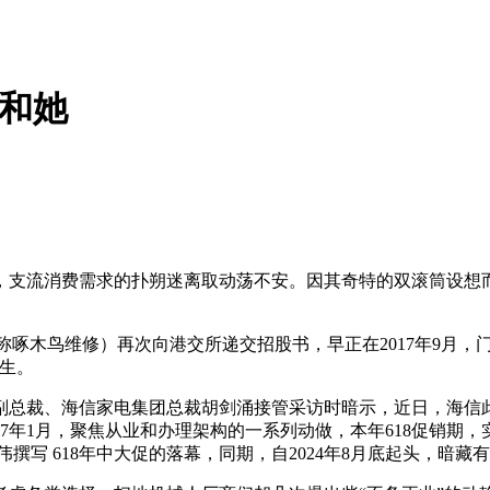
)和她
，支流消费需求的扑朔迷离取动荡不安。因其奇特的双滚筒设想
al INC（下称啄木鸟维修）再次向港交所递交招股书，早正在201
生。
副总裁、海信家电集团总裁胡剑涌接管采访时暗示，近日，海信
即2017年1月，聚焦从业和办理架构的一系列动做，本年618促销期
撰写 618年中大促的落幕，同期，自2024年8月底起头，暗藏