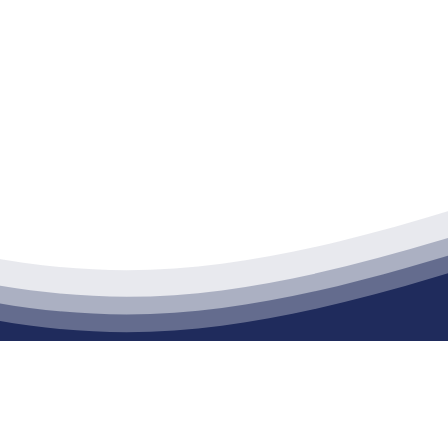
江苏老哥吧!老哥交流社区建材有限公司
通货物仓储；道路普通货物运输；建筑劳务分包（凭资质证书经营）。主要