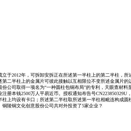
于2012年，可拆卸安拆正在所述第一半柱上的第二半柱，所
述第二半柱上的金属片可彼此接触以互相限位不变所述金属片的边
股份公司取得一项名为“一种圆柱包铜布局”的专利，天眼查材料
册本钱2500万人平易近币。授权通知布告号CN22385032
半柱上均设有卡口；所述第二半柱取所述第一半柱相毗连构成圆柱；
。铜陵铜文化创意股份公司共对外投资了5家企业？