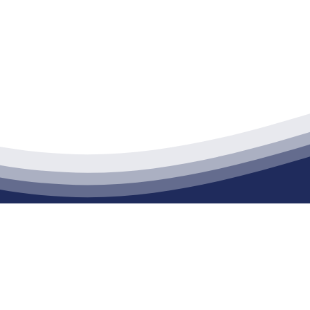
江苏老哥吧!老哥交流社区建材有限公司
通货物仓储；道路普通货物运输；建筑劳务分包（凭资质证书经营）。主要
生产能力达到100万方；干粉（混）砂浆年生产能力达到20万吨。