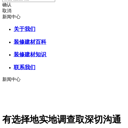
确认
取消
新闻中心
关于我们
装修建材百科
装修建材知识
联系我们
新闻中心
有选择地实地调查取深切沟通