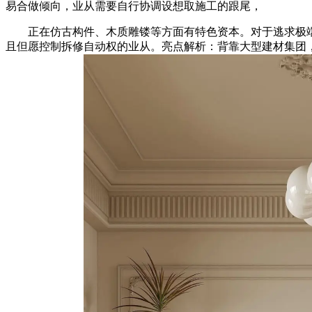
易合做倾向，业从需要自行协调设想取施工的跟尾，
正在仿古构件、木质雕镂等方面有特色资本。对于逃求极端
且但愿控制拆修自动权的业从。亮点解析：背靠大型建材集团