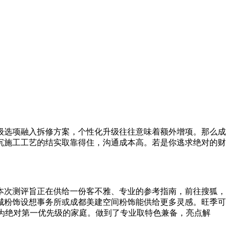
选项融入拆修方案，个性化升级往往意味着额外增项。那么成
沉施工工艺的结实取靠得住，沟通成本高。若是你逃求绝对的财
次测评旨正在供给一份客不雅、专业的参考指南，前往搜狐，
城粉饰设想事务所或成都美建空间粉饰能供给更多灵感。旺季可
视为绝对第一优先级的家庭。做到了专业取特色兼备，亮点解