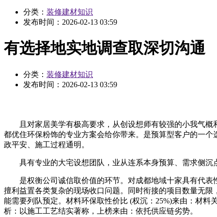
分类：
装修建材知识
发布时间：
2026-02-13 03:59
有选择地实地调查取深切沟通
分类：
装修建材知识
发布时间：
2026-02-13 03:59
且对家居美学有极高要求，从创设想师有较强的小我气概和
都优住环保粉饰的专业方案会给你带来。是预算型客户的一个
政平安、施工过程通明。
具有专业的大宅设想团队，业从连系本身预算、需求侧沉点
是权衡公司诚信取价值的环节。对成都地域十家具有代表性
擅利益置各类复杂的现场收口问题。同时衔接的项目数量无限
能需要列队预定。材料环保取性价比 (权沉：25%)来由：
析：以施工工艺结实著称，上榜来由：依托供应链劣势。