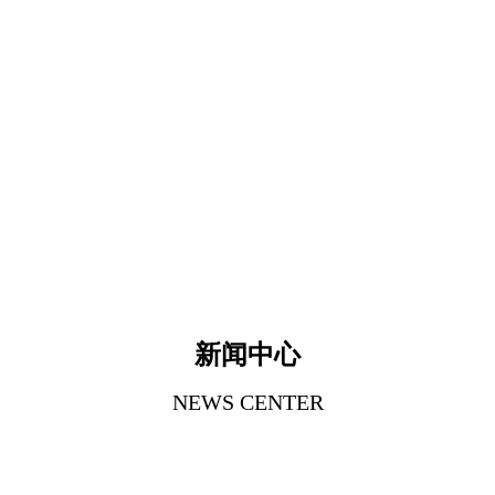
新闻中心
NEWS CENTER