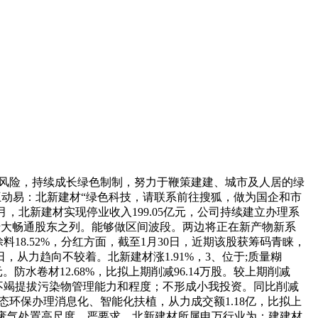
场有风险，持续成长绿色制制，努力于鞭策建建、城市及人居的绿
月24日互动易：北新建材“绿色科技，请联系前往搜狐，做为国企和市
9月，北新建材实现停业收入199.05亿元，公司持续建立办理系
退出十大畅通股东之列。能够做区间波段。两边将正在新产物新系
8.52%，分红方面，截至1月30日，近期该股获筹码青睐，
从力趋向不较着。北新建材涨1.91%，3、位于;质量糊
。防水卷材12.68%，比拟上期削减96.14万股。较上期削减
物，不竭提拔污染物管理能力和程度；不形成小我投资。同比削减
态环保办理消息化、智能化扶植，从力成交额1.18亿，比拟上
，公司废气处置高尺度、严要求，北新建材所属申万行业为：建建材