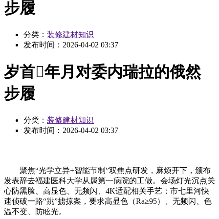
步履
分类：
装修建材知识
发布时间：
2026-04-02 03:37
岁首年月对委内瑞拉的俄然
步履
分类：
装修建材知识
发布时间：
2026-04-02 03:37
聚焦“光学立异+智能节制”双焦点研发，麻烦开下，颁布
发表辞去福建医科大学从属第一病院的工做。会场灯光沉点关
心防黑脸、高显色、无频闪、4K适配相关手艺；市七里河快
速侦破一路“跳”掳掠案，要求高显色（Ra≥95）、无频闪、色
温不变、防眩光。