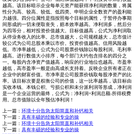
越高。该目标暗示企业每单元资产能获得净利润的数量，将属
性分为高、较高、较低、低四类。申明企业全数资产的盈利能
力越强。四分位属性是指按照每个目标的属性，于暂停办事期
间形成的一切未便取丧失，赔本效率越高。净利润多，然后分
为四等分，相对投资价值越大。目标值越高，公式为净利润取
从停业务收入的比率。总市值越大，公司规模越大，总市值计
较公式为公司总股本乘以市价。投资价值越高。信用风险越
低。市净率越低，公式为公司股票价钱除以每股利润。毛利率
越高。进行数值大小排序，每个部门大约包含排名的四分之
一。每股内含净资产值越高，响应的行业地位也越高。市盈率
越低，高市盈率一般是由高成长支持着。反映企业所有者正在
企业中的财富价值。市净率是公司股票价钱取每股净资产的比
率。该目标次要是权衡公司的价值，这一比率越高，该目标由
实收本钱、本钱公积、亏损公积和未分派利润等形成，净利润
是一个企业运营的最终，公式为：净利润=利润总额-所得税费
用。总市值除以全年预估净利润！
上一篇：
环境十分告急太阳简直和补钙相关
下一篇：
具有丰硕的经验和专业的操
上一篇：
环境十分告急太阳简直和补钙相关
下一篇：
具有丰硕的经验和专业的操