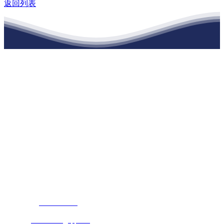
返回列表
江苏老哥吧!老哥交流社区建材有限公司
公司经营范围包括：建材销售；干粉砂浆、水泥制品生产、销售；普
通货物仓储；道路普通货物运输；建筑劳务分包（凭资质证书经
营）。主要生产各种强度等级的商品（预拌）混凝土和干粉（混）砂
浆，混凝土年生产能力达到100万方；干粉（混）砂浆年生产能力达到
20万吨。
地 址：南通市滨海园区东晋村八组江苏老哥吧!老哥交流社区建材
有限公司
客服热线：
17712222822
张经理
邮 箱：
445721731@qq.com