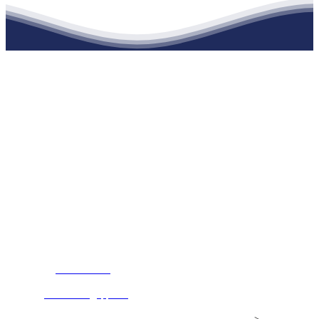
江苏老哥吧!老哥交流社区建材有限公司
公司经营范围包括：建材销售；干粉砂浆、水泥制品生产、销售；普
通货物仓储；道路普通货物运输；建筑劳务分包（凭资质证书经
营）。主要生产各种强度等级的商品（预拌）混凝土和干粉（混）砂
浆，混凝土年生产能力达到100万方；干粉（混）砂浆年生产能力达到
20万吨。
地 址：南通市滨海园区东晋村八组江苏老哥吧!老哥交流社区建材
有限公司
客服热线：
17712222822
张经理
邮 箱：
445721731@qq.com