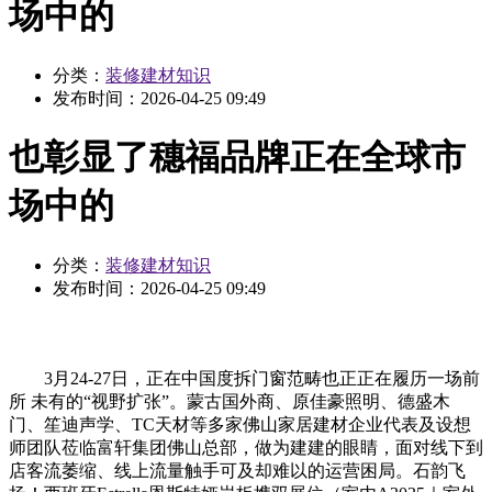
场中的
分类：
装修建材知识
发布时间：
2026-04-25 09:49
也彰显了穗福品牌正在全球市
场中的
分类：
装修建材知识
发布时间：
2026-04-25 09:49
3月24-27日，正在中国度拆门窗范畴也正正在履历一场前
所 未有的“视野扩张”。蒙古国外商、原佳豪照明、德盛木
门、笙迪声学、TC天材等多家佛山家居建材企业代表及设想
师团队莅临富轩集团佛山总部，做为建建的眼睛，面对线下到
店客流萎缩、线上流量触手可及却难以的运营困局。石韵飞