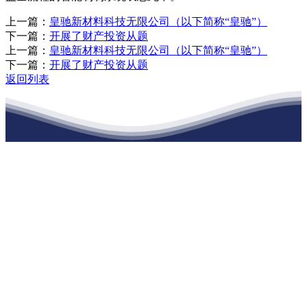
上一篇：
皇驰新材料科技无限公司（以下简称“皇驰”）
下一篇：
开展了财产投资从题
上一篇：
皇驰新材料科技无限公司（以下简称“皇驰”）
下一篇：
开展了财产投资从题
返回列表
江苏老哥吧!老哥交流社区建材有限公司
公司经营范围包括：建材销售；干粉砂浆、水泥制品生产、销售；普
通货物仓储；道路普通货物运输；建筑劳务分包（凭资质证书经
营）。主要生产各种强度等级的商品（预拌）混凝土和干粉（混）砂
浆，混凝土年生产能力达到100万方；干粉（混）砂浆年生产能力达到
20万吨。