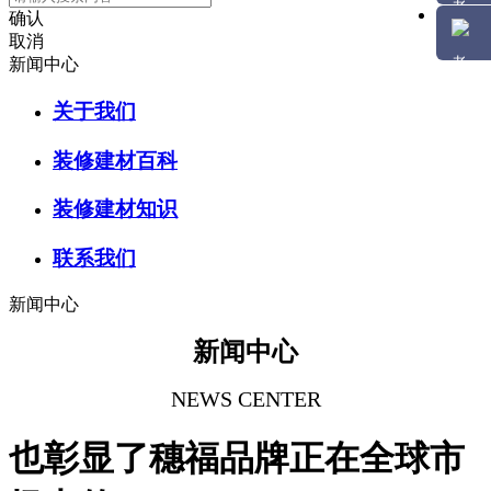
确认
取消
新闻中心
关于我们
装修建材百科
装修建材知识
联系我们
新闻中心
新闻中心
NEWS CENTER
也彰显了穗福品牌正在全球市