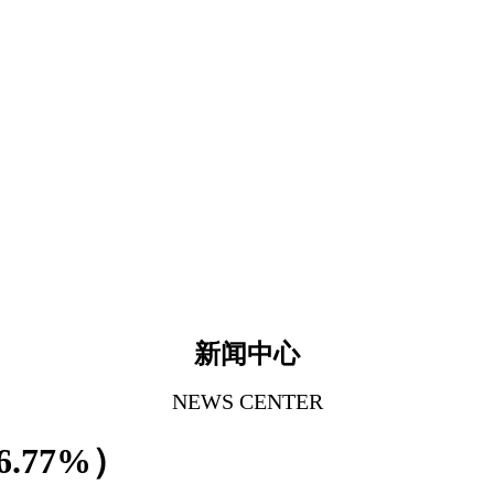
新闻中心
NEWS CENTER
.77%）