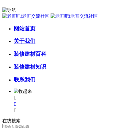
网站首页
关于我们
装修建材百科
装修建材知识
联系我们



在线搜索