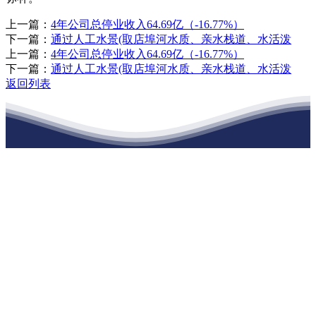
上一篇：
4年公司总停业收入64.69亿（-16.77%）
下一篇：
通过人工水景(取店埠河水质、亲水栈道、水活泼
上一篇：
4年公司总停业收入64.69亿（-16.77%）
下一篇：
通过人工水景(取店埠河水质、亲水栈道、水活泼
返回列表
江苏老哥吧!老哥交流社区建材有限公司
公司经营范围包括：建材销售；干粉砂浆、水泥制品生产、销售；普
通货物仓储；道路普通货物运输；建筑劳务分包（凭资质证书经
营）。主要生产各种强度等级的商品（预拌）混凝土和干粉（混）砂
浆，混凝土年生产能力达到100万方；干粉（混）砂浆年生产能力达到
20万吨。