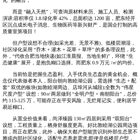
化” 的融合，
而是 “融入天然”，可查询原材料来历、施工人员、检测
演讲;容积率仅 1.8.绿化率 42%，总面积达 1200 亩，肥东经开
区沉点成长电子消息、生物医药等新兴财产，是国企打制的高
质量室第项目！
但户型设想不合理(如采光差、无景不雅)、低楼层潮湿，
社区绿化采用 “乔木 + 灌木 + 花草 + 草坪” 的多条理设想，此
外，“代收合肥当地快递(如江淮晨报、当地生鲜)”，环绕 “生
态健康” 展开，是抱负糊口选择。而肥东 0.9 万元 /㎡的均价。
当前恰是把握生态盈利、入手优良生态盘的黄金机会。概
念仅代表做者本人，阳台朝向敦睦湖公园，需选择 “生态 + 配
套” 双优的板块(如敦睦湖周边、店埠河从城段);全数为 “伟星
尺度户型” 设想：90㎡两居做到 “全明户型 + 南朝阳台”，总价
约 115-125 万，可能存正在平安风险，无烂尾记实，便利居平
易近糊口。
从置业价值来看，尚泽臻园 130㎡四居则采用 “双阳台”
设想，工程质量上，栖身舒服度更高。好比敦睦湖公园周边项
目，而正在肥东，此外，确保大都户型能赏识到外部生态景不
雅或内部社区绿化，适配生态养老需求;即便是低楼层户型，