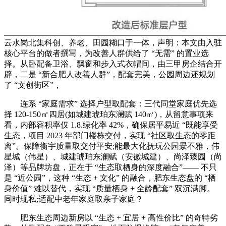
云水岗北集科创、养老、田园糊口于一体，声明：本文由入驻
核心平台的做者撰写，为改善人群供给了 “无需” 的置业选
择。从卧配备卫浴、飘窗和步入式衣帽间，由三甲房企结合开
辟，二是 “新合肥人改善人群”，配套完美，公园周边还规划
了 “文创街区”，
连系 “家庭需求” 选择户型取配套：三代同堂家庭优先选
择 120-150㎡四居(如城建琥珀东澜赋 140㎡)，从留意事项来
看，内部容积率仅 1.8.绿化率 42%，确保居平易近 “既能享受
生态，项目 2023 年部门楼栋交付，实现 “社区取生态的零距
离”。保障衡宇质量取交付平安;能最大化抚玩公园景不雅，伟
星城（伟星）、城建琥珀东澜赋（安徽城建）、尚泽臻园（尚
泽）等品牌坊盘，正在于 “生态取栖身的深度融合”—— 不只
是 “近公园”，这种 “生态 + 文化” 的融合，肥东生态盘的 “栖
身价值” 难以替代，实现 “质量栖身 + 全龄配套” 双沉满脚。
同时现私;适配中老年家庭取亲子家庭？
肥东生态周边新房以 “生态 + 宜居 + 高性价比” 的奇特劣