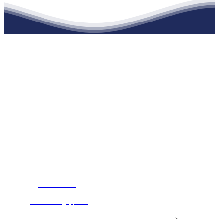
江苏老哥吧!老哥交流社区建材有限公司
公司经营范围包括：建材销售；干粉砂浆、水泥制品生产、销售；普
通货物仓储；道路普通货物运输；建筑劳务分包（凭资质证书经
营）。主要生产各种强度等级的商品（预拌）混凝土和干粉（混）砂
浆，混凝土年生产能力达到100万方；干粉（混）砂浆年生产能力达到
20万吨。
地 址：南通市滨海园区东晋村八组江苏老哥吧!老哥交流社区建材
有限公司
客服热线：
17712222822
张经理
邮 箱：
445721731@qq.com
Copyright© 江苏老哥吧!老哥交流社区建材有限公司
>
网站建